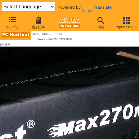
Powered by
Translate
AKIBA PC Hotline! 2009年10月3日号
カテゴリ
過去記事
検索
Impressサイト
JMicron新チップのSSDが初登場、128GBで6万円
今週見つけた新製品：ハードディスク
PhotoFast GM-25M128GSSDV5J
前の画像←