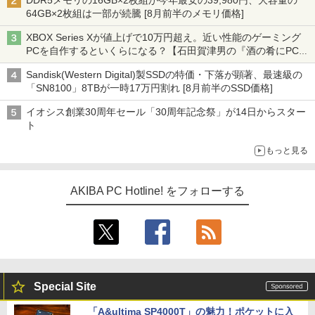
DDR5メモリの16GB×2枚組が今年最安の39,980円、大容量の
64GB×2枚組は一部が続騰 [8月前半のメモリ価格]
XBOX Series Xが値上げで10万円超え。近い性能のゲーミング
PCを自作するといくらになる？【石田賀津男の『酒の肴にPCゲ
ーム』】
Sandisk(Western Digital)製SSDの特価・下落が顕著、最速級の
「SN8100」8TBが一時17万円割れ [8月前半のSSD価格]
イオシス創業30周年セール「30周年記念祭」が14日からスター
ト
もっと見る
AKIBA PC Hotline! をフォローする
Special Site
「A&ultima SP4000T」の魅力！ポケットに入