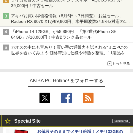
ライカ監修カメラ搭載の6.5インチスマホ「AQUOS R9」が
39,000円！中古セール
アキバお買い得価格情報（8月6日～7日調査） お盆セール、
Radeon RX 9070 XTが89,800円、水平周波数24.8kHz対応の17
型モニターが9,801円、暑さ指数連動セール ほか
「iPhone 14 128GB」が58,880円、「第2世代iPhone SE
64GB」が18,880円！中古Bランク品セール
カオスの中にも宝あり！買い手の通販力も試される“ミニPC”の
世界を覗いてみよう 価格帯別に仕様や特徴を整理、11製品をピ
ックアップ text by 石川 ひさよし
もっと見る
AKIBA PC Hotline! をフォローする
Special Site
お値段そのままでメモリ倍増！メモリ32GBの