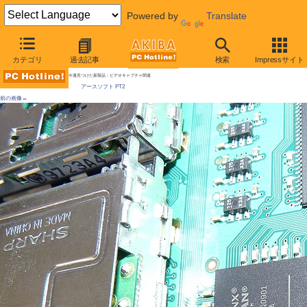
Powered by
Translate
AKIBA PC Hotline! 2009年10月3日号
カテゴリ
過去記事
検索
Impressサイト
PT1後継の地デジチューナー「PT2」発売、深夜販売に600人
今週見つけた新製品：ビデオキャプチャ関連
アースソフト PT2
前の画像←