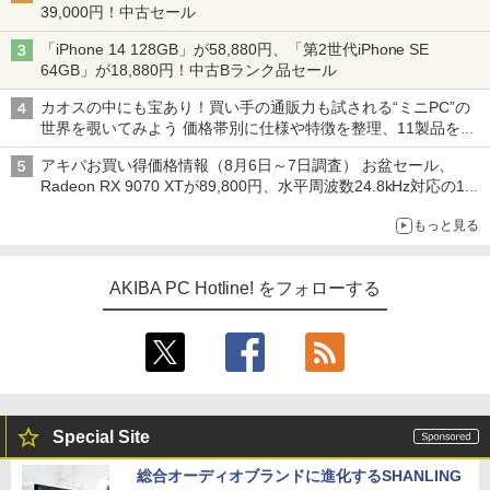
39,000円！中古セール
「iPhone 14 128GB」が58,880円、「第2世代iPhone SE
64GB」が18,880円！中古Bランク品セール
カオスの中にも宝あり！買い手の通販力も試される“ミニPC”の
世界を覗いてみよう 価格帯別に仕様や特徴を整理、11製品をピ
ックアップ text by 石川 ひさよし
アキバお買い得価格情報（8月6日～7日調査） お盆セール、
Radeon RX 9070 XTが89,800円、水平周波数24.8kHz対応の17
型モニターが9,801円、暑さ指数連動セール ほか
もっと見る
AKIBA PC Hotline! をフォローする
Special Site
総合オーディオブランドに進化するSHANLING