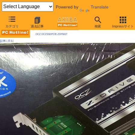
Powered by
Translate
AKIBA PC Hotline! 2009年10月10日号
カテゴリ
過去記事
検索
Impressサイト
今週見つけた新製品：ハードディスク
OCZ OCZSSDPCIE-ZDP841T
[記事に戻る]