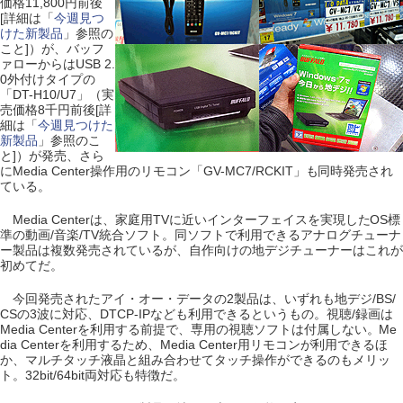
価格11,800円前後
[詳細は「
今週見つ
けた新製品
」参照の
こと]）が、バッフ
ァローからはUSB 2.
0外付けタイプの
「DT-H10/U7」（実
売価格8千円前後[詳
細は「
今週見つけた
新製品
」参照のこ
と]）が発売、さら
にMedia Center操作用のリモコン「GV-MC7/RCKIT」も同時発売され
ている。
Media Centerは、家庭用TVに近いインターフェイスを実現したOS標
準の動画/音楽/TV統合ソフト。同ソフトで利用できるアナログチューナ
ー製品は複数発売されているが、自作向けの地デジチューナーはこれが
初めてだ。
今回発売されたアイ・オー・データの2製品は、いずれも地デジ/BS/
CSの3波に対応、DTCP-IPなども利用できるというもの。視聴/録画は
Media Centerを利用する前提で、専用の視聴ソフトは付属しない。Me
dia Centerを利用するため、Media Center用リモコンが利用できるほ
か、マルチタッチ液晶と組み合わせてタッチ操作ができるのもメリッ
ト。32bit/64bit両対応も特徴だ。