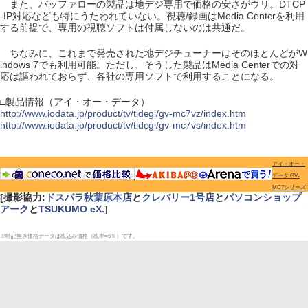
また、バッファローの製品は地デジ専用で価格の安さがウリ。DTCP
-IP対応なども特にうたわれていない。視聴/録画はMedia Centerを利用
する前提で、専用の視聴ソフトは付属しないのは共通だ。
ちなみに、これまで発売された地デジチューナーはそのほとんどがW
indows 7でも利用可能。ただし、そうした製品はMedia Centerでの対
応は謳われておらず、各社の専用ソフトで利用することになる。
□製品情報（アイ・オー・データ）
http://www.iodata.jp/product/tv/tidegi/gv-mc7vz/index.htm
http://www.iodata.jp/product/tv/tidegi/gv-mc7vs/index.htm
アイ・オー・
データ GV-
MC7シリーズ
[撮影協力:
ドスパラ秋葉原本店
と
クレバリー1号店
と
パソコンショップ
アーク
と
TSUKUMO eX.
]
※特記無き価格データは税込み価格（税率=5％）です。