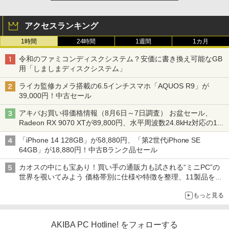
アクセスランキング
1時間
24時間
1週間
1カ月
令和のファミコンディスクシステム？安価に書き換え可能なGB
用「しましまディスクシステム」
ライカ監修カメラ搭載の6.5インチスマホ「AQUOS R9」が
39,000円！中古セール
アキバお買い得価格情報（8月6日～7日調査） お盆セール、
Radeon RX 9070 XTが89,800円、水平周波数24.8kHz対応の17
型モニターが9,801円、暑さ指数連動セール ほか
「iPhone 14 128GB」が58,880円、「第2世代iPhone SE
64GB」が18,880円！中古Bランク品セール
カオスの中にも宝あり！買い手の通販力も試される“ミニPC”の
世界を覗いてみよう 価格帯別に仕様や特徴を整理、11製品をピ
ックアップ text by 石川 ひさよし
もっと見る
AKIBA PC Hotline! をフォローする