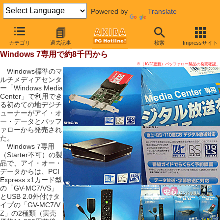
Powered by
Translate
【 2009年10月24日号 】
カテゴリ
過去記事
検索
Impressサイト
Media Centerで使える地デジチューナー発売
Windows 7専用で約8千円から
※（10/23更新）バッファロー製品の発売確認。
Windows標準のマ
ルチメディアセンタ
ー「Windows Media
Center」で利用でき
る初めての地デジチ
ューナーがアイ・オ
ー・データとバッフ
ァローから発売され
た。
Windows 7専用
（Starter不可）の製
品で、アイ・オー・
データからは、PCI
Express x1カード型
の「GV-MC7/VS」
とUSB 2.0外付けタ
イプの「GV-MC7/V
Z」の2種類（実売