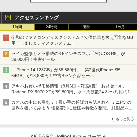
アクセスランキング
1時間
24時間
1週間
1カ月
令和のファミコンディスクシステム？安価に書き換え可能なGB
用「しましまディスクシステム」
ライカ監修カメラ搭載の6.5インチスマホ「AQUOS R9」が
39,000円！中古セール
「iPhone 14 128GB」が58,880円、「第2世代iPhone SE
64GB」が18,880円！中古Bランク品セール
アキバお買い得価格情報（8月6日～7日調査） お盆セール、
Radeon RX 9070 XTが89,800円、水平周波数24.8kHz対応の17
型モニターが9,801円、暑さ指数連動セール ほか
カオスの中にも宝あり！買い手の通販力も試される“ミニPC”の
世界を覗いてみよう 価格帯別に仕様や特徴を整理、11製品をピ
ックアップ text by 石川 ひさよし
もっと見る
AKIBA PC Hotline! をフォローする