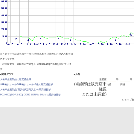
※このグラフは過去のデータも税率5％相当に調整した税込み相当額
のグラフです。
税率変更や、総額表示方式導入（2004年4月)の影響は除いていま
す。
●関連グラフ
●凡例
メモリ主要製品の最安値推移
最安値
平
最
(点線部は販売店未
4GBモジュール/2GBモジュール×2枚の最安値推移
均値
高値
確認
メモリ主要製品(最安値1万円以上)の最安値推移
または未調査)
PC2-6400(DDR2-800) DDR2 SDRAM DIMMの最安値推移
ショップ数