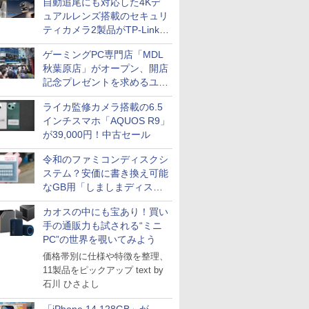
自動追尾にも対応した4Kデ
ュアルレンズ搭載のセキュリ
ティカメラ2製品がTP-Linkか
ら
ゲーミングPC専門店「MDL
秋葉原店」がオープン、開店
記念プレゼントを求めるユー
ザーが押し寄せ長蛇の列に
ライカ監修カメラ搭載の6.5
インチスマホ「AQUOS R9」
が39,000円！中古セール
令和のファミコンディスクシ
ステム？安価に書き換え可能
なGB用「しましまディスク
システム」
カオスの中にも宝あり！買い
手の通販力も試される“ミニ
PC”の世界を覗いてみよう
価格帯別に仕様や特徴を整理、
11製品をピックアップ text by
石川 ひさよし