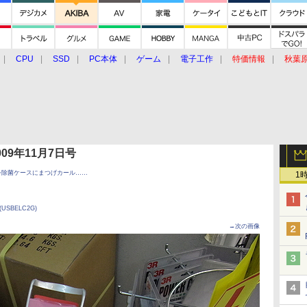
CPU
SSD
PC本体
ゲーム
電子工作
特価情報
秋葉
グルメ
イベント
価格動向
 2009年11月7日号
シ除菌ケースにまつげカール……
1
SBELC2G)
→次の画像