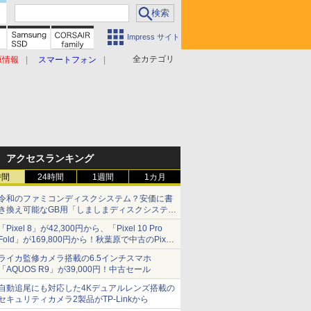
Impress サイト
全カテゴリ
原情報
スマートフォン
アクセスランキング
時間
24時間
1週間
1カ月
令和のファミコンディスクシステム？安価に書
き換え可能なGB用「しましまディスクシステ
ム」
「Pixel 8」が42,300円から、「Pixel 10 Pro
Fold」が169,800円から！秋葉原で中古のPixel
シリーズがお買い得
ライカ監修カメラ搭載の6.5インチスマホ
「AQUOS R9」が39,000円！中古セール
自動追尾にも対応した4Kデュアルレンズ搭載の
セキュリティカメラ2製品がTP-Linkから