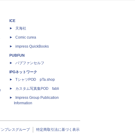
ICE
天海社
ス
Comic curea
impress QuickBooks
PUBFUN
パブファンセルフ
IPGネットワーク
TシャツPOD pTa.shop
カスタム写真集POD fabli
e
Impress Group Publication
Information
インプレスグループ
特定商取引法に基づく表示