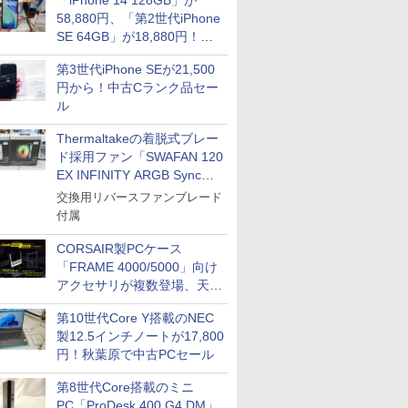
「iPhone 14 128GB」が
58,880円、「第2世代iPhone
SE 64GB」が18,880円！中
古Bランク品セール
第3世代iPhone SEが21,500
円から！中古Cランク品セー
ル
Thermaltakeの着脱式ブレー
ド採用ファン「SWAFAN 120
EX INFINITY ARGB Sync」
に単品パッケージ
交換用リバースファンブレード
付属
CORSAIR製PCケース
「FRAME 4000/5000」向け
アクセサリが複数登場、天然
木製パネルや背面コネクタ対
第10世代Core Y搭載のNEC
応トレイなど
製12.5インチノートが17,800
円！秋葉原で中古PCセール
第8世代Core搭載のミニ
PC「ProDesk 400 G4 DM」