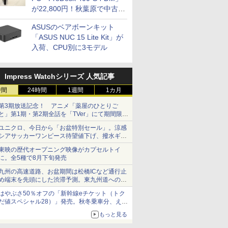
が22,800円！秋葉原で中古
PCセール
ASUSのベアボーンキット
「ASUS NUC 15 Lite Kit」が
入荷、CPU別に3モデル
Impress Watchシリーズ 人気記事
時間
24時間
1週間
1カ月
第3期放送記念！ アニメ「薬屋のひとりご
と」第1期・第2期全話を「TVer」にて期間限定
で順次無料配信開始
ユニクロ、今日から「お盆特別セール」。涼感
シアサッカーワンピース待望値下げ、撥水ギア
ショーツは1990円に
東映の歴代オープニング映像がカプセルトイ
に。全5種で8月下旬発売
九州の高速道路、お盆期間は松橋ICなど通行止
め端末を先頭にした渋滞予測。東九州道への迂
回は料金調整を実施
はやぶさ50％オフの「新幹線eチケット（トク
だ値スペシャル28）」発売。秋冬乗車分、えき
ねっと限定
もっと見る