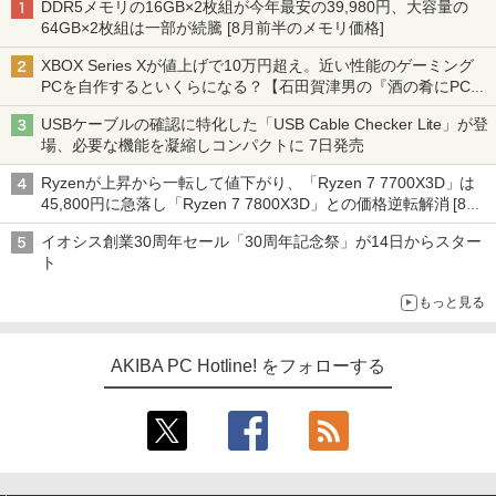
DDR5メモリの16GB×2枚組が今年最安の39,980円、大容量の
64GB×2枚組は一部が続騰 [8月前半のメモリ価格]
XBOX Series Xが値上げで10万円超え。近い性能のゲーミング
PCを自作するといくらになる？【石田賀津男の『酒の肴にPCゲ
ーム』】
USBケーブルの確認に特化した「USB Cable Checker Lite」が登
場、必要な機能を凝縮しコンパクトに 7日発売
Ryzenが上昇から一転して値下がり、「Ryzen 7 7700X3D」は
45,800円に急落し「Ryzen 7 7800X3D」との価格逆転解消 [8月
前半のCPU価格]
イオシス創業30周年セール「30周年記念祭」が14日からスター
ト
もっと見る
AKIBA PC Hotline! をフォローする