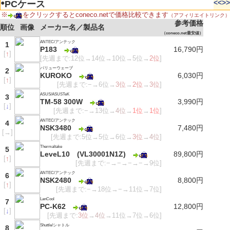
●
<<
>>
PCケース
※
をクリックするとconeco.netで価格比較できます
（アフィリエイトリンク）
参考価格
順位
画像
メーカー名／製品名
（coneco.net最安値）
ANTEC/アンテック
1
P183
16,790円
[
↑
]
[先週まで:12位→14位→10位→5位→
2位
]
バリューウェーブ
2
KUROKO
6,030円
[
↑
]
[先週まで:−→6位→
3位
→
2位
→
3位
]
ASUS/ASUSTeK
3
TM-58 300W
3,990円
[
↓
]
[先週まで:−→13位→
4位
→
1位
→
1位
]
ANTEC/アンテック
4
NSK3480
7,480円
[
→
]
[先週まで:5位→5位→6位→
3位
→
4位
]
Thermaltake
5
LeveL10 (VL30001N1Z)
89,800円
[
↑
]
[先週まで:−→−→−→−→9位]
ANTEC/アンテック
6
NSK2480
8,800円
[
↑
]
[先週まで:−→18位→−→11位→7位]
LanCool
7
PC-K62
12,800円
[
↓
]
[先週まで:
3位
→
4位
→11位→7位→6位]
Shuttle/シャトル
8