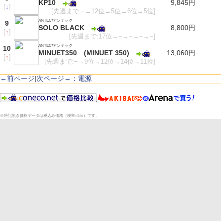
KP10
9,845円
[
↓
]
[先週まで:−→12位→5位→6位→5位]
ANTEC/アンテック
9
SOLO BLACK
8,800円
[
↑
]
[先週まで:17位→−→−→−→−]
ANTEC/アンテック
10
MINUET350 (MINUET 350)
13,060円
[
↑
]
[先週まで:−→9位→12位→14位→11位]
←前ページ
|
次ページ→：電源
※特記無き価格データは税込み価格（税率=5％）です。