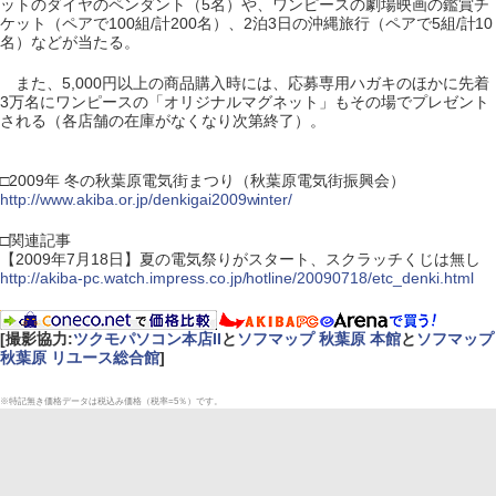
ットのダイヤのペンダント（5名）や、ワンピースの劇場映画の鑑賞チ
ケット（ペアで100組/計200名）、2泊3日の沖縄旅行（ペアで5組/計10
名）などが当たる。
また、5,000円以上の商品購入時には、応募専用ハガキのほかに先着
3万名にワンピースの「オリジナルマグネット」もその場でプレゼント
される（各店舗の在庫がなくなり次第終了）。
□2009年 冬の秋葉原電気街まつり（秋葉原電気街振興会）
http://www.akiba.or.jp/denkigai2009winter/
□関連記事
【2009年7月18日】夏の電気祭りがスタート、スクラッチくじは無し
http://akiba-pc.watch.impress.co.jp/hotline/20090718/etc_denki.html
[撮影協力:
ツクモパソコン本店II
と
ソフマップ 秋葉原 本館
と
ソフマップ
秋葉原 リユース総合館
]
※特記無き価格データは税込み価格（税率=5％）です。