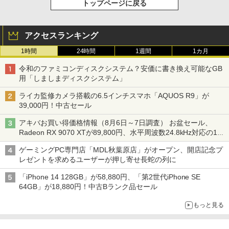
トップページに戻る
アクセスランキング
1時間
24時間
1週間
1カ月
令和のファミコンディスクシステム？安価に書き換え可能なGB
用「しましまディスクシステム」
ライカ監修カメラ搭載の6.5インチスマホ「AQUOS R9」が
39,000円！中古セール
アキバお買い得価格情報（8月6日～7日調査） お盆セール、
Radeon RX 9070 XTが89,800円、水平周波数24.8kHz対応の17
型モニターが9,801円、暑さ指数連動セール ほか
ゲーミングPC専門店「MDL秋葉原店」がオープン、開店記念プ
レゼントを求めるユーザーが押し寄せ長蛇の列に
「iPhone 14 128GB」が58,880円、「第2世代iPhone SE
64GB」が18,880円！中古Bランク品セール
もっと見る