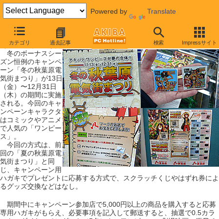
Powered by
Translate
【 2009年11月14日号 】
カテゴリ
過去記事
検索
Impressサイト
冬の電気街祭り開始、アニメ「ワンピース」とコラボ
冬のボーナスシー
ズン恒例のキャンペ
ーン「冬の秋葉原電
気街まつり」が13日
（金）〜12月31日
（木）の期間に実施
される。今回のキャ
ンペーンキャラクタ
はコミックやアニメ
で人気の「ワンピー
ス」。
今回の方式は、前
回の「夏の秋葉原電
気街まつり」と同
じ、キャンペーン用
ハガキでプレゼントに応募する方式で、スクラッチくじやはずれ券によ
るグッズ交換などはなし。
期間中にキャンペーン参加店で5,000円以上の商品を購入すると応募
専用ハガキがもらえ、必要事項を記入して郵送すると、抽選で0.5カラ