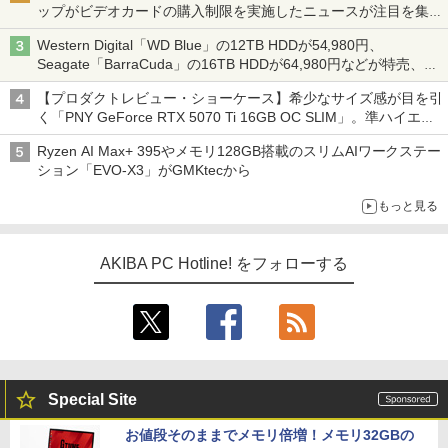
ップがビデオカードの購入制限を実施したニュースが注目を集め
る AKIBA PC Hotline! 先週のアクセスランキング 26年7月27日～
Western Digital「WD Blue」の12TB HDDが54,980円、
26年8月3日
Seagate「BarraCuda」の16TB HDDが64,980円などが特売、
NAS・ビジネス向けは上昇傾向 [8月前半のHDD価格]
【プロダクトレビュー・ショーケース】希少なサイズ感が目を引
く「PNY GeForce RTX 5070 Ti 16GB OC SLIM」。準ハイエン
ドでも2スロット厚で長さ30cm切り！スリムボディでもパフォ
Ryzen AI Max+ 395やメモリ128GB搭載のスリムAIワークステー
ーマンスと冷却は万全 text by 内田 泰仁
ション「EVO-X3」がGMKtecから
もっと見る
AKIBA PC Hotline! をフォローする
Special Site
お値段そのままでメモリ倍増！メモリ32GBの