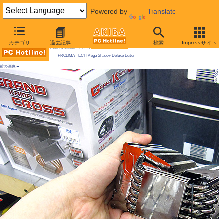
Powered by
Translate
AKIBA PC Hotline! 2009年11月14日号
カテゴリ
過去記事
検索
Impressサイト
今週見つけた新製品：ファン/冷却関連製品
PROLIMA TECH Mega Shadow Deluxe Edition
前の画像←