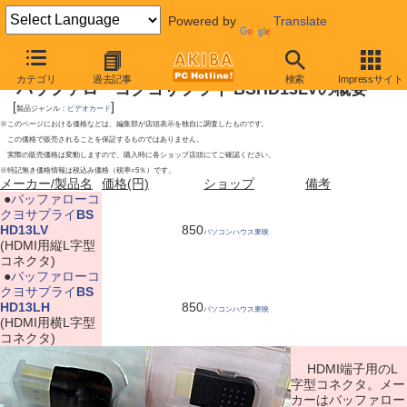
Powered by
Translate
2009年11月21日号
カテゴリ
過去記事
検索
Impressサイト
バッファローコクヨサプライ BSHD13LVの概要
[
]
製品ジャンル：
ビデオカード
※このページにおける価格などは、編集部が店頭表示を独自に調査したものです。
この価格で販売されることを保証するものではありません。
実際の販売価格は変動しますので、購入時に各ショップ店頭にてご確認ください。
※特記無き価格情報は税込み価格（税率=5％）です。
メーカー/製品名
価格(円)
ショップ
備考
|
●
バッファローコ
クヨサプライ
BS
HD13LV
850
パソコンハウス東映
(HDMI用縦L字型
コネクタ)
|
●
バッファローコ
クヨサプライ
BS
HD13LH
850
パソコンハウス東映
(HDMI用横L字型
コネクタ)
HDMI端子用のL
字型コネクタ。メー
カーはバッファロー