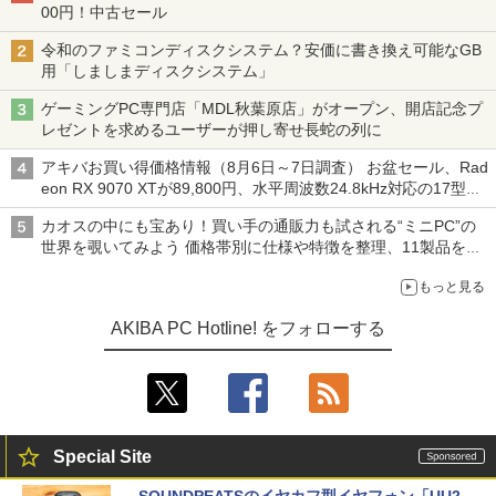
00円！中古セール
令和のファミコンディスクシステム？安価に書き換え可能なGB
用「しましまディスクシステム」
ゲーミングPC専門店「MDL秋葉原店」がオープン、開店記念プ
レゼントを求めるユーザーが押し寄せ長蛇の列に
アキバお買い得価格情報（8月6日～7日調査） お盆セール、Rad
eon RX 9070 XTが89,800円、水平周波数24.8kHz対応の17型モ
ニターが9,801円、暑さ指数連動セール ほか
カオスの中にも宝あり！買い手の通販力も試される“ミニPC”の
世界を覗いてみよう 価格帯別に仕様や特徴を整理、11製品をピ
ックアップ text by 石川 ひさよし
もっと見る
AKIBA PC Hotline! をフォローする
Special Site