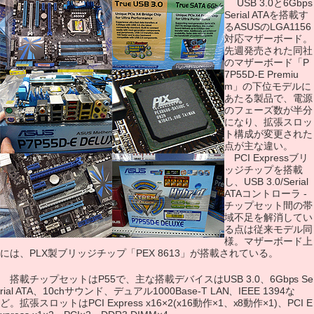
USB 3.0と6Gbps
Serial ATAを搭載す
るASUSのLGA1156
対応マザーボード。
先週発売された同社
のマザーボード「P
7P55D-E Premiu
m」の下位モデルに
あたる製品で、電源
のフェーズ数が半分
になり、拡張スロッ
ト構成が変更された
点が主な違い。
PCI Expressブリ
ッジチップを搭載
し、USB 3.0/Serial
ATAコントローラ -
チップセット間の帯
域不足を解消してい
る点は従来モデル同
様。マザーボード上
には、PLX製ブリッジチップ「PEX 8613」が搭載されている。
搭載チップセットはP55で、主な搭載デバイスはUSB 3.0、6Gbps Se
rial ATA、10chサウンド、デュアル1000Base-T LAN、IEEE 1394な
ど。拡張スロットはPCI Express x16×2(x16動作×1、x8動作×1)、PCI E