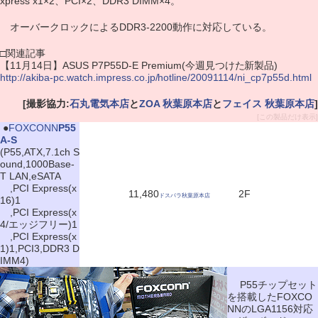
xpress x1×2、PCI×2、DDR3 DIMM×4。
オーバークロックによるDDR3-2200動作に対応している。
□関連記事
【11月14日】ASUS P7P55D-E Premium(今週見つけた新製品)
http://akiba-pc.watch.impress.co.jp/hotline/20091114/ni_cp7p55d.html
[撮影協力:
石丸電気本店
と
ZOA 秋葉原本店
と
フェイス 秋葉原本店
]
[この製品だけ表示]
|
●
FOXCONN
P55
A-S
(P55,ATX,7.1ch S
ound,1000Base-
T LAN,eSATA
,PCI Express(x
11,480
2F
ドスパラ秋葉原本店
16)1
,PCI Express(x
4/エッジフリー)1
,PCI Express(x
1)1,PCI3,DDR3 D
IMM4)
P55チップセット
を搭載したFOXCO
NNのLGA1156対応