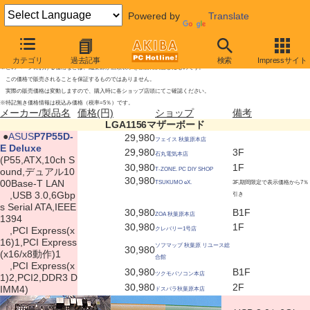
Powered by
Translate
LGA1156マザーボードの新製品
2009年11月21日号
カテゴリ
過去記事
検索
Impressサイト
※このページにおける価格などは、編集部が店頭表示を独自に調査したものです。
この価格で販売されることを保証するものではありません。
実際の販売価格は変動しますので、購入時に各ショップ店頭にてご確認ください。
※特記無き価格情報は税込み価格（税率=5％）です。
メーカー/製品名
価格(円)
ショップ
備考
LGA1156マザーボード
|
●
ASUS
P7P55D-
29,980
フェイス 秋葉原本店
E Deluxe
29,980
3F
石丸電気本店
(P55,ATX,10ch S
30,980
1F
ound,デュアル10
T-ZONE. PC DIY SHOP
30,980
00Base-T LAN
TSUKUMO eX.
3F,期間限定で表示価格から7％
,USB 3.0,6Gbp
引き
s Serial ATA,IEEE
30,980
B1F
ZOA 秋葉原本店
1394
30,980
1F
,PCI Express(x
クレバリー1号店
16)1,PCI Express
ソフマップ 秋葉原 リユース総
30,980
(x16/x8動作)1
合館
,PCI Express(x
30,980
B1F
ツクモパソコン本店
1)2,PCI2,DDR3 D
30,980
2F
IMM4)
ドスパラ秋葉原本店