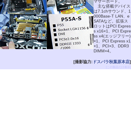
マザーボード。
主な搭載デバイス
は7.1chサウンド、1
000Base-T LAN、e
SATAなど。拡張ス
ロットはPCI Expres
s x16×1、PCI Expre
ss x4(エッジフリー)
×1、PCI Express x1
×1、PCI×3、DDR3
DIMM×4。
[撮影協力:
ドスパラ秋葉原本店
]
[この製品だけ表示]