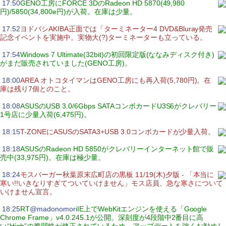
|
17:50
GENO工房にFORCE 3DのRadeon HD 5870(49,980
円)/5850(34,800e円)が入荷。在庫は少量。
|
17:52
ヨドバシAKIBA正面では「ターミネーター4 DVD&Bluray発売
記念イベントを実施中。実物大(?)ターミネーターも立っている。
|
17:54
Windows 7 Ultimate(32bit)の初回限定版(ななみディスク付き)
がまだ販売されていました(GENO工房)。
|
18:00
AREA オトコタイマンはGENO工房にも再入荷(5,780円)。在
庫は残り7個とのこと。
|
18:08
ASUSのUSB 3.0/6Gbps SATAコンボカードU3S6がクレバリー
1号店に少量入荷(6,475円)。
|
18:15
T-ZONEにASUSのSATA3+USB 3.0コンボカードが少量入荷。
|
18:18
ASUSのRadeon HD 5850がクレバリーインターネット館で販
売中(33,975円)。在庫は極少量。
|
18:24
モスバーガー秋葉原末広町店の黒板 11/19(木)夕版 - 「本当に
寒い!!いきなりすぎてついていけません」モス店員、急な寒さについて
いけません宣言。
|
18:25
RT
@madonomori
IE上でWebKitエンジンを使える「Google
Chrome Frame」v4.0.245.1が公開。深刻度が4段階中2番目に高