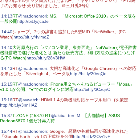
れるのはボルタック商店だけだよね−」「キャハハハハハハ」「PT2終
了のお知らせ 売り切れました」＠三月兎3号店
|
14:13
RT
@madonomori
: MS、「Microsoft Office 2010」のベータ版を
一般公開
http://bit.ly/jcaJe
|
14:40
シャープ、7つの辞書を追加した5型MID「NetWalker」(PC
Watch)
http://bit.ly/4vlmdZ
|
14:40
大河原克行の「パソコン業界、東奔西走」 NetWalkerが電子辞書
機能搭載で遂げた進化とは 新たな販売方法、利用方法の提案につなげ
る(PC Watch)
http://bit.ly/28V3HW
|
14:43
RT
@madonomori
: 大幅な高速化と「Google Chrome」への対応
を果たした「Silverlight 4」ベータ版
http://bit.ly/20eqQc
|
15:15
RT
@madonomori
: iPhone用２ちゃんねるビューワー「Mosa」
v1.0.1が公開、“●”でのログインに対応
http://bit.ly/3CxqnC
|
15:16
RT
@avwatch
: HDMI 1.4の新機能対応ケーブル用ロゴを策定
http://bit.ly/3nnHAZ
|
15:37
T-ZONE.に5870 RT
@akiba_ten_M
: 【店舗情報】ASUS
Radeon5870 1個だけ再入荷！
|
15:44
RT
@madonomori
: Google、起動や各種描画が高速化された
「Google Earth」v5.1の正式版を公開
http://bit.ly/2Qw1vF