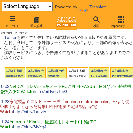
Powered by
Translate
【 2009年11月21日号 】
カテゴリ
過去記事
検索
Impressサイト
AKIBA PC Hotline! Twitter更新履歴
（2009/11/16〜2009/11/22）
Twitter
を使って配信している取材速報や特価情報の更新履歴です。
なお、利用している外部サービスの状況により、一部の画像が表示さ
れない場合もございます。
試験サービスにつき、予告無く中断/終了することがありますのでご
了承ください。
11月16日(月)分
11月17日(火)分
11月18日(水)分
11月19日(木)分
11月20日(金)分
11月21日(土)分
編集部はお休み
消火剤まみれ
5970出待ち
ボルタック商店
ドンキの看板娘
絶対領域が鳥肌状
|
0:09
NVIDIA、3D VisionをノートPCに展開〜ASUS、MSIなどが搭載機
を投入(PC Watch)
http://bit.ly/2vHnGf
|
1:23
家電製品ミニレビュー 三洋「eneloop mobile booster」〜より使
い勝手がよくなった携帯用外部電源の定番製品(家電
Watch)
http://bit.ly/1anvlV
|
1:24
Amazon「Kindle」徹底試用レポート(中編)(PC
Watch)
http://bit.ly/3lVYqJ