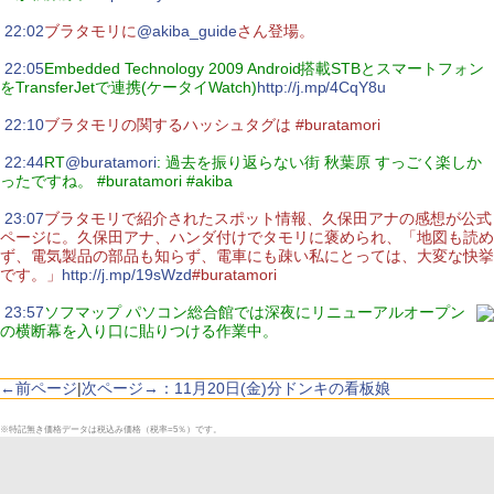
|
22:02
ブラタモリに
@akiba_guide
さん登場。
|
22:05
Embedded Technology 2009 Android搭載STBとスマートフォン
をTransferJetで連携(ケータイWatch)
http://j.mp/4CqY8u
|
22:10
ブラタモリの関するハッシュタグは #buratamori
|
22:44
RT
@buratamori
: 過去を振り返らない街 秋葉原 すっごく楽しか
ったですね。 #buratamori #akiba
|
23:07
ブラタモリで紹介されたスポット情報、久保田アナの感想が公式
ページに。久保田アナ、ハンダ付けでタモリに褒められ、「地図も読め
ず、電気製品の部品も知らず、電車にも疎い私にとっては、大変な快挙
です。」
http://j.mp/19sWzd
#buratamori
|
23:57
ソフマップ パソコン総合館では深夜にリニューアルオープン
の横断幕を入り口に貼りつける作業中。
←前ページ
|
次ページ→：11月20日(金)分ドンキの看板娘
※特記無き価格データは税込み価格（税率=5％）です。