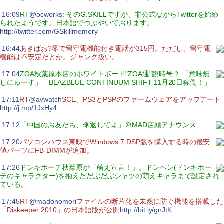
|
16:09
RT
@ocworks
: そのG.SKILLですが、非公式ながらTwitterを始め
られたようです。日本語でつぶやいております。
http://twitter.com/GSkillmemory
|
16:44
あきばお?零で留守電機能付き電話が315円。ただし、留守電
機能は不安定だとか。ジャンク扱い。
|
17:04
ZOA秋葉原本店のホワイトボード"ZOA通"臨時号？ 「意味無
しにゅーす」「BLAZBLUE CONTINUUM SHIFT 11月20日稼働！」
|
17:11
RT
@avwatch
SCE、PS3とPSPのファームウェアをアップデート
http://j.mp/1JxHy4
|
17:12
「中国のお友だち、傘返してよ」＠MAD店頭アナウンス
|
17:20
パソコンハウス東映でWindows 7 DSP版を購入する時の最安
値パーツにFB-DIMMが追加。
|
17:26
ドンキホーテ秋葉原が「萌え宣言！」。ドンペン(ドンキホー
テのキャラクター)を抱えただぶだぶシャツの萌えキャラまで設定され
ている。
|
17:45
RT
@madonomori
ファイルの断片化を未然に防ぐ機能を搭載した
「Diskeeper 2010」の日本語版が公開
http://bit.ly/gnJtK