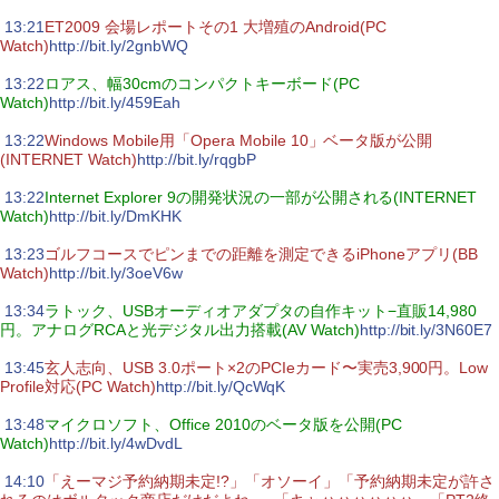
|
13:21
ET2009 会場レポートその1 大増殖のAndroid(PC
Watch)
http://bit.ly/2gnbWQ
|
13:22
ロアス、幅30cmのコンパクトキーボード(PC
Watch)
http://bit.ly/459Eah
|
13:22
Windows Mobile用「Opera Mobile 10」ベータ版が公開
(INTERNET Watch)
http://bit.ly/rqgbP
|
13:22
Internet Explorer 9の開発状況の一部が公開される(INTERNET
Watch)
http://bit.ly/DmKHK
|
13:23
ゴルフコースでピンまでの距離を測定できるiPhoneアプリ(BB
Watch)
http://bit.ly/3oeV6w
|
13:34
ラトック、USBオーディオアダプタの自作キット−直販14,980
円。アナログRCAと光デジタル出力搭載(AV Watch)
http://bit.ly/3N60E7
|
13:45
玄人志向、USB 3.0ポート×2のPCIeカード〜実売3,900円。Low
Profile対応(PC Watch)
http://bit.ly/QcWqK
|
13:48
マイクロソフト、Office 2010のベータ版を公開(PC
Watch)
http://bit.ly/4wDvdL
|
14:10
「えーマジ予約納期未定!?」「オソーイ」「予約納期未定が許さ