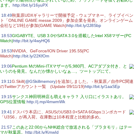
い“High”の脆弱性が修正されているため、アップデートを強くお勧めし
ます。
http://bit.ly/16yuPX
|
18:49
秋葉原UDXギャラリーで開催予定 - ウェブマネー、ライブイベン
ト「ONLINE GAME messe.2009」参加企業を発表。オンラインゲーム
会社など19社が参加(GAME Watch)
http://bit.ly/2J8Sbp
|
18:53
GIGABYTE、USB 3.0やSATA 3.0を搭載したIntel X58マザー(PC
Watch)
http://bit.ly/4wyHQ6
|
18:53
NVIDIA、GeForce/ION Driver 195.55(PC
Watch)
http://bit.ly/22KfOm
|
19:06
Pentium MのMini-ITXマザーが5,980円、ACアダプタ付き、と
いうのを発見。なんだか懐かしいなぁ…。ツートップにて。
|
19:11
G.Skill(
@GSkillmemory
)を追加しました。 - 秋葉原／自作PC関連
のTwitterアカウント一覧 (Update 09/11/19)
http://bit.ly/1aaSEp
|
19:15
サンクス神田明神店も萌えキャラ？ 入り口にイラストあり。
GPS位置情報:
http://j.mp/4mwmWk
|
19:41
ドスパラ本店に、ASUSのUSB3.0+SATA 6Gbpsコンボカード
「U3S6」が再入荷。在庫数は10本程度と比較的多め。
|
21:57
このあと22:00からNHK総合で放送される「ブラタモリ」はテー
マが秋葉原。
http://bit.ly/KmwId