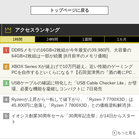
トップページに戻る
アクセスランキング
1時間
24時間
1週間
1カ月
DDR5メモリの16GB×2枚組が今年最安の39,980円、大容量の
64GB×2枚組は一部が続騰 [8月前半のメモリ価格]
XBOX Series Xが値上げで10万円超え。近い性能のゲーミング
PCを自作するといくらになる？【石田賀津男の『酒の肴にPCゲ
ーム』】
USBケーブルの確認に特化した「USB Cable Checker Lite」が登
場、必要な機能を凝縮しコンパクトに 7日発売
Ryzenが上昇から一転して値下がり、「Ryzen 7 7700X3D」は
45,800円に急落し「Ryzen 7 7800X3D」との価格逆転解消 [8月
前半のCPU価格]
イオシス創業30周年セール「30周年記念祭」が14日からスター
ト
もっと見る