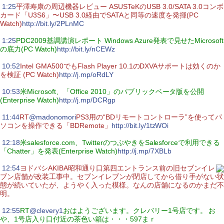
|
1:25
平澤寿康の周辺機器レビュー ASUSTeKのUSB 3.0/SATA 3.0コンボ
カード「U3S6」〜USB 3.0経由でSATAと同等の速度を発揮(PC
Watch)
http://bit.ly/2PLnMC
|
1:25
PDC2009基調講演レポート Windows Azure発表で見せたMicrosoft
の底力(PC Watch)
http://bit.ly/nCEWz
|
10:52
Intel GMA500でもFlash Player 10.1のDXVAサポートは効くのか
を検証 (PC Watch)
http://j.mp/oRdLY
|
10:53
米Microsoft、「Office 2010」のパブリックベータ版を公開
(Enterprise Watch)
http://j.mp/DCRgp
|
11:44
RT
@madonomori
PS3用の“BDリモートコントローラ”を使ってパ
ソコンを操作できる「BDRemote」
http://bit.ly/1tzWOi
|
12:18
米salesforce.com、TwitterのつぶやきをSalesforceで利用できる
「Chatter」を発表(Enterprise Watch)
http://j.mp/7XBLb
|
12:54
ヨドバシAKIBA昭和通り口第四エントランス前の旧セブンイレ
ブン店舗が改装工事中。セブンイレブンが閉店してから借り手がない状
態が続いていたが、ようやく入った模様。なんの店舗になるのかまだ不
明。
|
12:55
RT
@clevery1
おはようございます。クレバリー1号店です。 お
や、1号店入り口付近の茶色い箱は・・・597まｒ