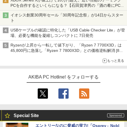
XBOX Series Xが値上げで10万円超え。近い性能のゲーミング
PCを自作するといくらになる？【石田賀津男の『酒の肴にPCゲ
ーム』】
イオシス創業30周年セール「30周年記念祭」が14日からスター
ト
USBケーブルの確認に特化した「USB Cable Checker Lite」が登
場、必要な機能を凝縮しコンパクトに 7日発売
Ryzenが上昇から一転して値下がり、「Ryzen 7 7700X3D」は
45,800円に急落し「Ryzen 7 7800X3D」との価格逆転解消 [8月
前半のCPU価格]
もっと見る
AKIBA PC Hotline! をフォローする
Special Site
エントリーなのに脅威の実力!「Osprey」Nobl