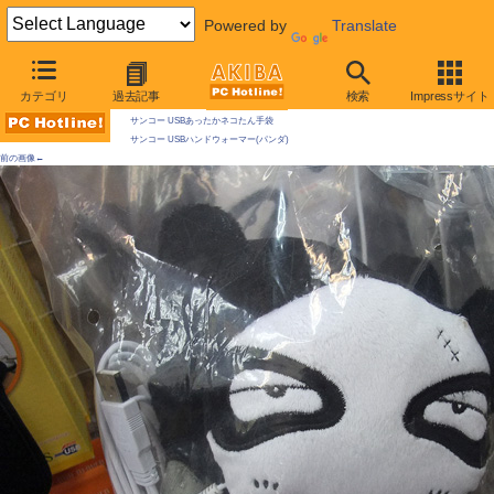
Powered by
Translate
AKIBA PC Hotline! 2009年11月28日号
カテゴリ
過去記事
検索
Impressサイト
今週見つけた新製品：そのほか
サンコー USBあったかネコたん手袋
サンコー USBハンドウォーマー(パンダ)
前の画像←