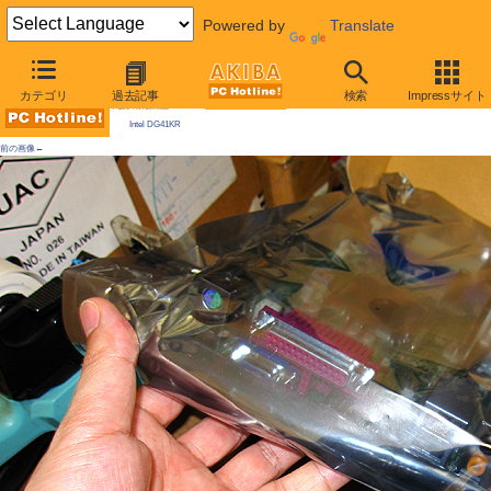
Powered by
Translate
AKIBA PC Hotline! 2009年11月28日号
カテゴリ
過去記事
検索
Impressサイト
今週見つけた新製品：LGA775マザーボード
Intel DG41KR
前の画像←