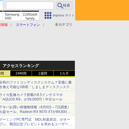
Impress サイト
全カテゴリ
原情報
スマートフォン
アクセスランキング
時間
24時間
1週間
1カ月
令和のファミコンディスクシステム？安価に書
き換え可能なGB用「しましまディスクシステ
ム」
ライカ監修カメラ搭載の6.5インチスマホ
「AQUOS R9」が39,000円！中古セール
アキバお買い得価格情報（8月6日～7日調査）
お盆セール、Radeon RX 9070 XTが89,800
円、水平周波数24.8kHz対応の17型モニターが
ゲーミングPC専門店「MDL秋葉原店」がオー
9,801円、暑さ指数連動セール ほか
プン、開店記念プレゼントを求めるユーザーが
押し寄せ長蛇の列に