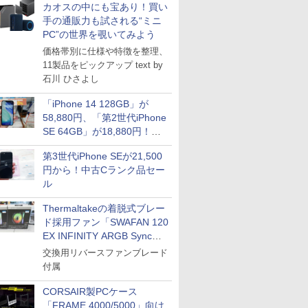
カオスの中にも宝あり！買い
手の通販力も試される“ミニ
PC”の世界を覗いてみよう
価格帯別に仕様や特徴を整理、
11製品をピックアップ text by
石川 ひさよし
「iPhone 14 128GB」が
58,880円、「第2世代iPhone
SE 64GB」が18,880円！中
古Bランク品セール
第3世代iPhone SEが21,500
円から！中古Cランク品セー
ル
Thermaltakeの着脱式ブレー
ド採用ファン「SWAFAN 120
EX INFINITY ARGB Sync」
に単品パッケージ
交換用リバースファンブレード
付属
CORSAIR製PCケース
「FRAME 4000/5000」向け