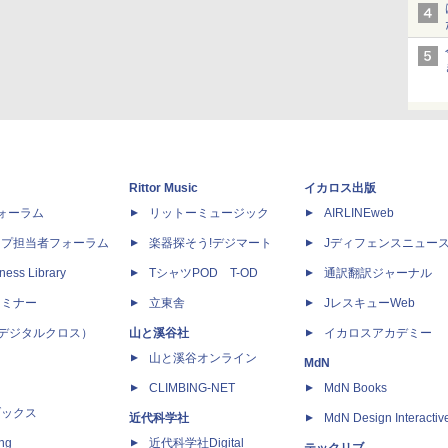
Rittor Music
イカロス出版
dフォーラム
リットーミュージック
AIRLINEweb
ップ担当者フォーラム
楽器探そう!デジマート
Jディフェンスニュー
ness Library
TシャツPOD T-OD
通訳翻訳ジャーナル
セミナー
立東舎
JレスキューWeb
 X（デジタルクロス）
山と溪谷社
イカロスアカデミー
山と溪谷オンライン
MdN
CLIMBING-NET
MdN Books
ブックス
近代科学社
MdN Design Interactiv
ing
近代科学社Digital