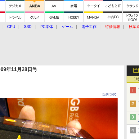
CPU
SSD
PC本体
ゲーム
電子工作
特価情報
秋葉
グルメ
イベント
価格動向
 2009年11月28日号
1
[記事に戻る]