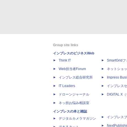
Group site links
インプレスのビジネスWeb
Think IT
SmartGri
Web担当者Forum
ネットショ
インプレス総合研究所
Impress Busi
IT Leaders
インプレス
ドローンジャーナル
DIGITAL
ネッ担お悩み相談室
インプレスの本と雑誌
インプレス
デジタルカメラマガジン
NextPublish