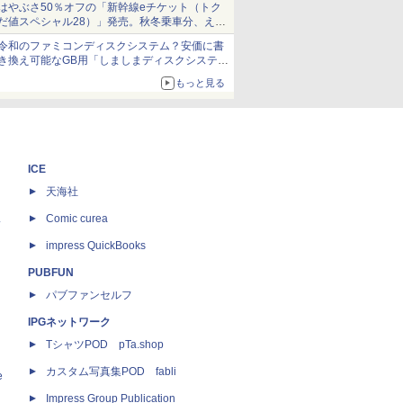
はやぶさ50％オフの「新幹線eチケット（トク
だ値スペシャル28）」発売。秋冬乗車分、えき
ねっと限定
令和のファミコンディスクシステム？安価に書
き換え可能なGB用「しましまディスクシステ
ム」
もっと見る
ICE
天海社
ス
Comic curea
impress QuickBooks
PUBFUN
パブファンセルフ
IPGネットワーク
TシャツPOD pTa.shop
カスタム写真集POD fabli
e
Impress Group Publication