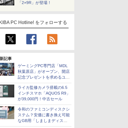
「2×9R」が登場！
KIBA PC Hotline! をフォローする
新記事
ゲーミングPC専門店「MDL
秋葉原店」がオープン、開店
記念プレゼントを求めるユー
ザーが押し寄せ長蛇の列に
ライカ監修カメラ搭載の6.5
インチスマホ「AQUOS R9」
が39,000円！中古セール
令和のファミコンディスクシ
ステム？安価に書き換え可能
なGB用「しましまディスク
システム」