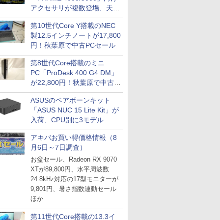
アクセサリが複数登場、天然
木製パネルや背面コネクタ対
第10世代Core Y搭載のNEC
応トレイなど
製12.5インチノートが17,800
円！秋葉原で中古PCセール
第8世代Core搭載のミニ
PC「ProDesk 400 G4 DM」
が22,800円！秋葉原で中古
PCセール
ASUSのベアボーンキット
「ASUS NUC 15 Lite Kit」が
入荷、CPU別に3モデル
アキバお買い得価格情報（8
月6日～7日調査）
お盆セール、Radeon RX 9070
XTが89,800円、水平周波数
24.8kHz対応の17型モニターが
9,801円、暑さ指数連動セール
ほか
第11世代Core搭載の13.3イ