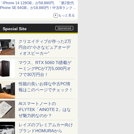
「iPhone 14 128GB」が58,880円、「第2世代
iPhone SE 64GB」が18,880円！中古Bランク品
セール
もっと見る
Special Site
クリエイティブが作った2万
円台の“小さなピュアオーデ
ィオスピーカー”
マウス、RTX 5060 Ti搭載ゲ
ーミングPCが7万5,000円オ
フで30万円台！
性能の良いお得な中古PC情
報はこのページでチェック！
AIスマートノートの
iFLYTEK「AINOTE 2」はな
ぜ魅力的なのか？
レイズのプレミアムカー向け
ブランドHOMURAから