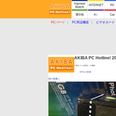
PCパーツ
PC周辺機器
ビデオカード
タブレット
おもしろグッズ
ショップ
AKIBA PC Hotline!
今週見つけた新製品：AV機器
HY-LI-4GB
前の画像←