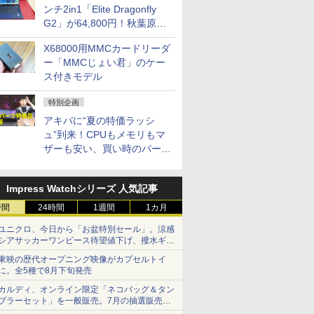
ンチ2in1「Elite Dragonfly
G2」が64,800円！秋葉原で
中古PCセール
X68000用MMCカードリーダ
ー「MMCじょい君」のケー
ス付きモデル
特別企画
アキバに“夏の特価ラッシ
ュ”到来！CPUもメモリもマ
ザーも安い、買い時のパーツ
は？【8月7日(金)22時配信】
Impress Watchシリーズ 人気記事
時間
24時間
1週間
1カ月
ユニクロ、今日から「お盆特別セール」。涼感
シアサッカーワンピース待望値下げ、撥水ギア
ショーツは1990円に
東映の歴代オープニング映像がカプセルトイ
に。全5種で8月下旬発売
カルディ、オンライン限定「ネコバッグ＆タン
ブラーセット」を一般販売。7月の抽選販売の
当選無効分