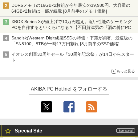
DDR5メモリの16GB×2枚組が今年最安の39,980円、大容量の
64GB×2枚組は一部が続騰 [8月前半のメモリ価格]
XBOX Series Xが値上げで10万円超え。近い性能のゲーミング
PCを自作するといくらになる？【石田賀津男の『酒の肴にPCゲ
ーム』】
Sandisk(Western Digital)製SSDの特価・下落が顕著、最速級の
「SN8100」8TBが一時17万円割れ [8月前半のSSD価格]
イオシス創業30周年セール「30周年記念祭」が14日からスター
ト
もっと見る
AKIBA PC Hotline! をフォローする
Special Site