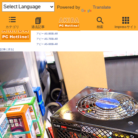
Powered by
Translate
AKIBA PC Hotline! 2009年11月28日号
カテゴリ
過去記事
検索
Impressサイト
今週見つけた新製品：電源
アビー AS-800B-AR
アビー AS-700B-AR
アビー AS-600B-AR
[記事に戻る]