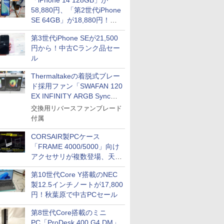
「iPhone 14 128GB」が
58,880円、「第2世代iPhone
SE 64GB」が18,880円！中
古Bランク品セール
第3世代iPhone SEが21,500
円から！中古Cランク品セー
ル
Thermaltakeの着脱式ブレー
ド採用ファン「SWAFAN 120
EX INFINITY ARGB Sync」
に単品パッケージ
交換用リバースファンブレード
付属
CORSAIR製PCケース
「FRAME 4000/5000」向け
アクセサリが複数登場、天然
木製パネルや背面コネクタ対
第10世代Core Y搭載のNEC
応トレイなど
製12.5インチノートが17,800
円！秋葉原で中古PCセール
第8世代Core搭載のミニ
PC「ProDesk 400 G4 DM」