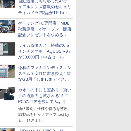
自動追尾にも対応した4Kデ
ュアルレンズ搭載のセキュリ
ティカメラ2製品がTP-Linkか
ら
ゲーミングPC専門店「MDL
秋葉原店」がオープン、開店
記念プレゼントを求めるユー
ザーが押し寄せ長蛇の列に
ライカ監修カメラ搭載の6.5
インチスマホ「AQUOS R9」
が39,000円！中古セール
令和のファミコンディスクシ
ステム？安価に書き換え可能
なGB用「しましまディスク
システム」
カオスの中にも宝あり！買い
手の通販力も試される“ミニ
PC”の世界を覗いてみよう
価格帯別に仕様や特徴を整理、
11製品をピックアップ text by
石川 ひさよし