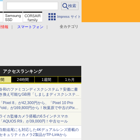
Impress サイト
全カテゴリ
原情報
スマートフォン
アクセスランキング
時間
24時間
1週間
1カ月
令和のファミコンディスクシステム？安価に書
き換え可能なGB用「しましまディスクシステ
ム」
「Pixel 8」が42,300円から、「Pixel 10 Pro
Fold」が169,800円から！秋葉原で中古のPixel
シリーズがお買い得
ライカ監修カメラ搭載の6.5インチスマホ
「AQUOS R9」が39,000円！中古セール
自動追尾にも対応した4Kデュアルレンズ搭載の
セキュリティカメラ2製品がTP-Linkから