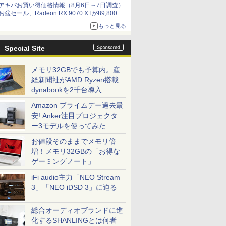
アキバお買い得価格情報（8月6日～7日調査）
お盆セール、Radeon RX 9070 XTが89,800
円、水平周波数24.8kHz対応の17型モニターが
もっと見る
9,801円、暑さ指数連動セール ほか
Special Site
メモリ32GBでも予算内。産
経新聞社がAMD Ryzen搭載
dynabookを2千台導入
Amazon プライムデー過去最
安! Anker注目プロジェクタ
ー3モデルを使ってみた
お値段そのままでメモリ倍
増！メモリ32GBの「お得な
ゲーミングノート」
iFi audio主力「NEO Stream
3」「NEO iDSD 3」に迫る
総合オーディオブランドに進
化するSHANLINGとは何者