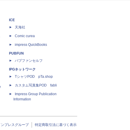
ICE
天海社
ス
Comic curea
impress QuickBooks
PUBFUN
パブファンセルフ
IPGネットワーク
TシャツPOD pTa.shop
カスタム写真集POD fabli
e
Impress Group Publication
Information
インプレスグループ
特定商取引法に基づく表示