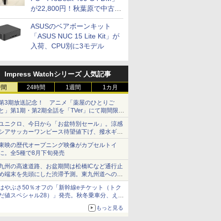
が22,800円！秋葉原で中古
PCセール
ASUSのベアボーンキット
「ASUS NUC 15 Lite Kit」が
入荷、CPU別に3モデル
Impress Watchシリーズ 人気記事
時間
24時間
1週間
1カ月
第3期放送記念！ アニメ「薬屋のひとりご
と」第1期・第2期全話を「TVer」にて期間限定
で順次無料配信開始
ユニクロ、今日から「お盆特別セール」。涼感
シアサッカーワンピース待望値下げ、撥水ギア
ショーツは1990円に
東映の歴代オープニング映像がカプセルトイ
に。全5種で8月下旬発売
九州の高速道路、お盆期間は松橋ICなど通行止
め端末を先頭にした渋滞予測。東九州道への迂
回は料金調整を実施
はやぶさ50％オフの「新幹線eチケット（トク
だ値スペシャル28）」発売。秋冬乗車分、えき
ねっと限定
もっと見る