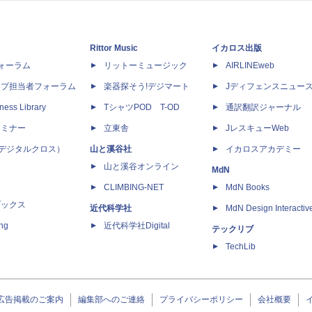
Rittor Music
イカロス出版
dフォーラム
リットーミュージック
AIRLINEweb
ップ担当者フォーラム
楽器探そう!デジマート
Jディフェンスニュー
ness Library
TシャツPOD T-OD
通訳翻訳ジャーナル
セミナー
立東舎
JレスキューWeb
 X（デジタルクロス）
山と溪谷社
イカロスアカデミー
山と溪谷オンライン
MdN
CLIMBING-NET
MdN Books
ブックス
近代科学社
MdN Design Interactiv
ing
近代科学社Digital
テックリブ
TechLib
広告掲載のご案内
編集部へのご連絡
プライバシーポリシー
会社概要