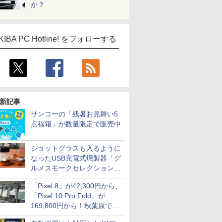
か？
KIBA PC Hotline! をフォローする
新記事
サンコーの「残暑お見舞い5
点福箱」が数量限定で販売中
ショットグラスも入るように
なったUSB充電式燻製器「グ
ルメスモークセレクション
2」がサンコーから
「Pixel 8」が42,300円から、
「Pixel 10 Pro Fold」が
169,800円から！秋葉原で中
古のPixelシリーズがお買い得