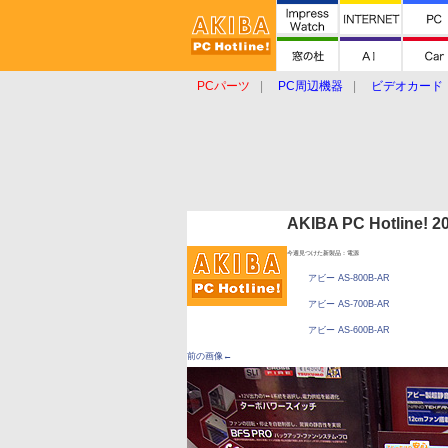
PCパーツ
PC周辺機器
ビデオカード
タブレット
おもしろグッズ
ショップ
AKIBA PC Hotline!
今週見つけた新製品：電源
アビー AS-800B-AR
アビー AS-700B-AR
アビー AS-600B-AR
前の画像←