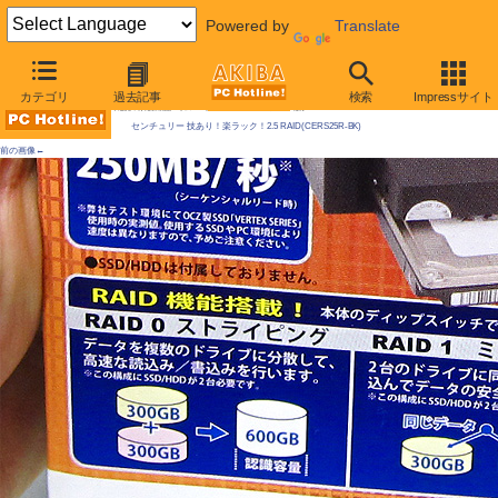
Powered by
Translate
AKIBA PC Hotline! 2009年11月28日号
カテゴリ
過去記事
検索
Impressサイト
今週見つけた新製品：リムーバブルHDDケース/外付けケースほか
センチュリー 技あり！楽ラック！2.5 RAID(CERS25R-BK)
前の画像←