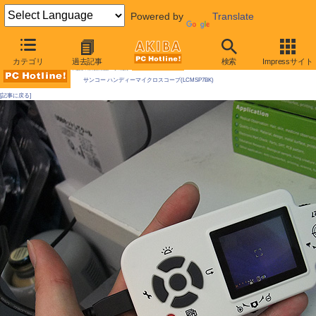
Powered by
Translate
AKIBA PC Hotline! 2009年11月28日号
カテゴリ
過去記事
検索
Impressサイト
今週見つけた新製品：そのほか
サンコー ハンディーマイクロスコープ(LCMSP7BK)
[記事に戻る]