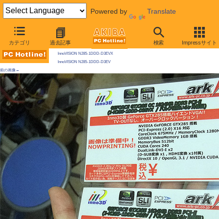
Powered by
Translate
AKIBA PC Hotline! 2009年11月28日号
カテゴリ
過去記事
検索
Impressサイト
今週見つけた新製品：ビデオカード
InnoVISION N285-1DDD-D3EVX
InnoVISION N285-1DDD-D3EV
前の画像←