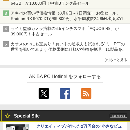
64GB」が18,880円！中古Bランク品セール
アキバお買い得価格情報（8月6日～7日調査） お盆セール、
Radeon RX 9070 XTが89,800円、水平周波数24.8kHz対応の17
型モニターが9,801円、暑さ指数連動セール ほか
ライカ監修カメラ搭載の6.5インチスマホ「AQUOS R9」が
39,000円！中古セール
カオスの中にも宝あり！買い手の通販力も試される“ミニPC”の
世界を覗いてみよう 価格帯別に仕様や特徴を整理、11製品をピ
ックアップ text by 石川 ひさよし
もっと見る
AKIBA PC Hotline! をフォローする
Special Site
クリエイティブが作った2万円台の“小さなピュ