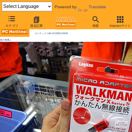
Powered by
Translate
AKIBA PC Hotline! 2009年11月28日号
カテゴリ
過去記事
検索
Impressサイト
今週見つけた新製品：ネットワーク関連機器
ロジテック LAN-W150N/U2WM
前の画像←