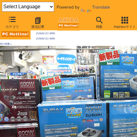
Powered by
Translate
AKIBA PC Hotline! 2009年11月28日号
カテゴリ
過去記事
検索
Impressサイト
今週見つけた新製品：電源
ZUMAX ZU-500N
ZUMAX ZU-400N
前の画像←