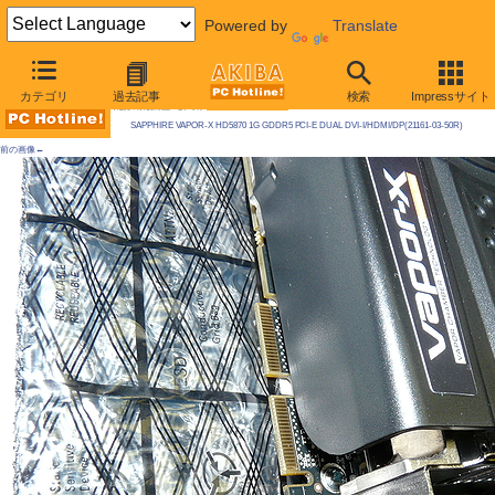
Powered by
Translate
AKIBA PC Hotline! 2009年11月28日号
カテゴリ
過去記事
検索
Impressサイト
今週見つけた新製品：ビデオカード
SAPPHIRE VAPOR-X HD5870 1G GDDR5 PCI-E DUAL DVI-I/HDMI/DP(21161-03-50R)
前の画像←