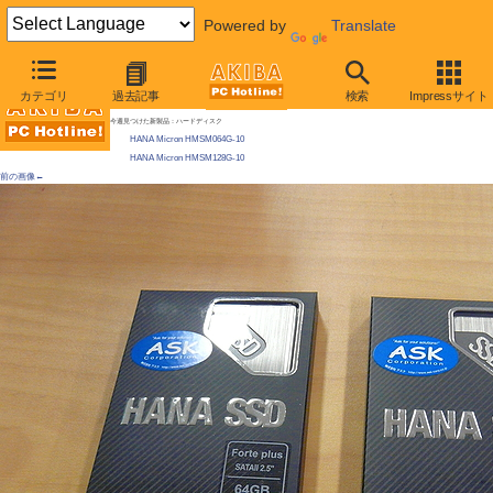
Powered by
Translate
AKIBA PC Hotline! 2009年11月28日号
カテゴリ
過去記事
検索
Impressサイト
34nmフラッシュ+INDILINXコントローラのSSDがHANA Micronから発売、性能にも変化？
今週見つけた新製品：ハードディスク
HANA Micron HMSM064G-10
HANA Micron HMSM128G-10
前の画像←