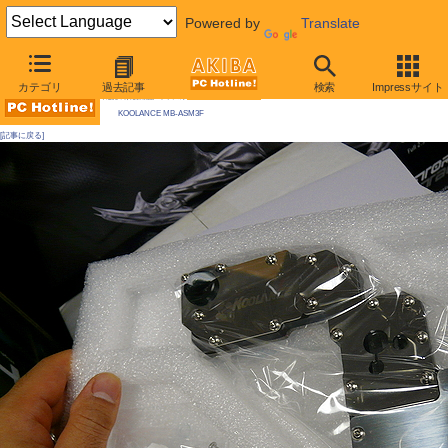
Powered by
Translate
AKIBA PC Hotline! 2009年11月28日号
カテゴリ
過去記事
検索
Impressサイト
今週見つけた新製品：ファン/冷却関連製品
KOOLANCE MB-ASM3F
[記事に戻る]