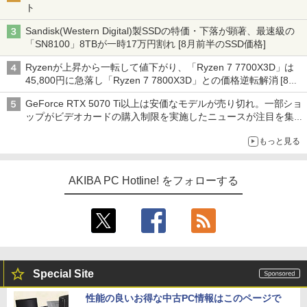
ト
Sandisk(Western Digital)製SSDの特価・下落が顕著、最速級の
「SN8100」8TBが一時17万円割れ [8月前半のSSD価格]
Ryzenが上昇から一転して値下がり、「Ryzen 7 7700X3D」は
45,800円に急落し「Ryzen 7 7800X3D」との価格逆転解消 [8月
前半のCPU価格]
GeForce RTX 5070 Ti以上は安価なモデルが売り切れ。一部ショ
ップがビデオカードの購入制限を実施したニュースが注目を集め
る AKIBA PC Hotline! 先週のアクセスランキング 26年7月27日～
もっと見る
26年8月3日
AKIBA PC Hotline! をフォローする
Special Site
性能の良いお得な中古PC情報はこのページで