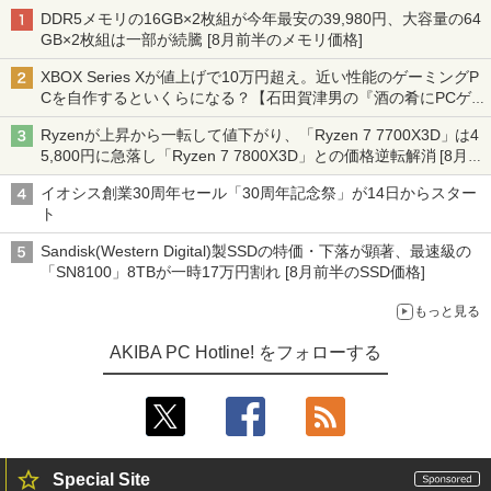
DDR5メモリの16GB×2枚組が今年最安の39,980円、大容量の64
GB×2枚組は一部が続騰 [8月前半のメモリ価格]
XBOX Series Xが値上げで10万円超え。近い性能のゲーミングP
Cを自作するといくらになる？【石田賀津男の『酒の肴にPCゲ
ーム』】
Ryzenが上昇から一転して値下がり、「Ryzen 7 7700X3D」は4
5,800円に急落し「Ryzen 7 7800X3D」との価格逆転解消 [8月前
半のCPU価格]
イオシス創業30周年セール「30周年記念祭」が14日からスター
ト
Sandisk(Western Digital)製SSDの特価・下落が顕著、最速級の
「SN8100」8TBが一時17万円割れ [8月前半のSSD価格]
もっと見る
AKIBA PC Hotline! をフォローする
Special Site