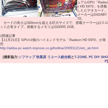
ュアルGPU「Radeo
n HD 5970」を搭載
したビデオカード。
メーカーはGIGABY
TE。
カードの長さは300mmを超える巨大サイズで、搭載クーラーは2スロ
ット占有タイプ。搭載するメモリはGDDR5 2GB。
□関連記事
【11月21日】GPU×2個のハイエンドモデル「Radeon HD 5970」が発
売
http://akiba-pc.watch.impress.co.jp/hotline/20091121/etc_ati.html
[撮影協力:
ソフマップ 秋葉原 リユース総合館
と
T-ZONE. PC DIY SHO
P
]