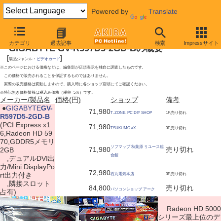
Powered by
Translate
2009年11月28日号
カテゴリ
過去記事
検索
Impressサイト
GIGABYTE GV-R597D5-2GD-Bの概要
[
]
製品ジャンル：
ビデオカード
※このページにおける価格などは、編集部が店頭表示を独自に調査したものです。
この価格で販売されることを保証するものではありません。
実際の販売価格は変動しますので、購入時に各ショップ店頭にてご確認ください。
※特記無き価格情報は税込み価格（税率=5％）です。
メーカー/製品名
価格(円)
ショップ
備考
|
●
GIGABYTE
GV-
71,980
T-ZONE. PC DIY SHOP
1F,売り切れ
R597D5-2GD-B
(PCI Express x1
71,980
TSUKUMO eX.
3F,売り切れ
6,Radeon HD 59
70,GDDR5メモリ
ソフマップ 秋葉原 リユース総
71,980
売り切れ
2GB
合館
,デュアルDVI出
力/Mini DisplayPo
72,980
rt出力付き
石丸電気本店
3F,売り切れ
,隣接スロット
84,800
売り切れ
パソコンショップ アーク
占有)
Radeon HD 5000
シリーズ最上位のデ