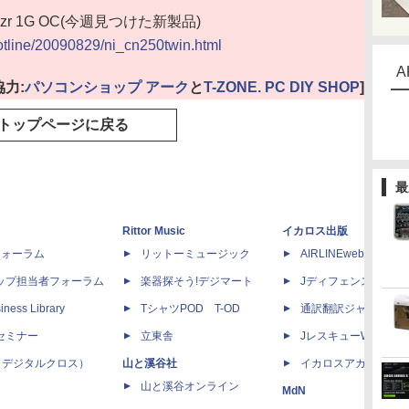
Frozr 1G OC(今週見つけた新製品)
hotline/20090829/ni_cn250twin.html
A
協力:
パソコンショップ アーク
と
T-ZONE. PC DIY SHOP
]
トップページに戻る
最
Rittor Music
イカロス出版
dフォーラム
リットーミュージック
AIRLINEweb
ップ担当者フォーラム
楽器探そう!デジマート
Jディフェンスニュー
iness Library
TシャツPOD T-OD
通訳翻訳ジャーナル
セミナー
立東舎
JレスキューWeb
 X（デジタルクロス）
山と溪谷社
イカロスアカデミー
山と溪谷オンライン
MdN