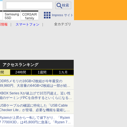
Impress サイト
全カテゴリ
原情報
スマートフォン
アクセスランキング
時間
24時間
1週間
1カ月
DDR5メモリの16GB×2枚組が今年最安の
39,980円、大容量の64GB×2枚組は一部が続騰
[8月前半のメモリ価格]
XBOX Series Xが値上げで10万円超え。近い性
能のゲーミングPCを自作するといくらになる？
【石田賀津男の『酒の肴にPCゲーム』】
USBケーブルの確認に特化した「USB Cable
Checker Lite」が登場、必要な機能を凝縮しコ
ンパクトに 7日発売
Ryzenが上昇から一転して値下がり、「Ryzen
7 7700X3D」は45,800円に急落し「Ryzen 7
7800X3D」との価格逆転解消 [8月前半のCPU