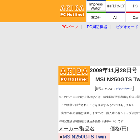
PCパーツ
PC周辺機器
ビデオカード
タブレット
おもしろグッズ
ショップ
2009年11月28日号
MSI N250GTS Tw
[
]
製品ジャンル：
ビデオカード
※このページにおける価格などは、編集部が店頭表示を独自に調
この価格で販売されることを保証するものではありません。
実際の販売価格は変動しますので、購入時に各ショップ店頭に
※特記無き価格情報は税込み価格（税率=5％）です。
メーカー/製品名
価格(円)
|
●
MSI
N250GTS Twin