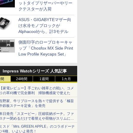
ットタイプリザーバーやリー
クテスターが入荷
ASUS・GIGABYTEマザー向
け水冷モノブロックが
Alphacoolから、計3モデル
側面印字のロープロキーキャ
ップ「Chosfox MX Side Print
Low Profile Keycaps Set」
Impress Watchシリーズ 人気記事
時間
24時間
1週間
1カ月
【家電レビュー】手ごわい雑草との戦い、コメ
リの草刈機で完全勝利 掃除機感覚で使えた
吉野家、牛リブロースを熱々で提供する「極旨
牛鉄板ステーキ定食」を発売
本日発売「スヌーピー」圧縮収納ポーチ。ファ
スナー閉めるだけで着替えや荷物がスリムにま
とまる
ミスド「Mrs. GREEN APPLE」のコラボドーナ
ツ4種、いよいよ発売！