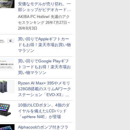
安価なモデルが売り切れ。一
部ショップがビデオカードの
購入制限を実施したニュース
AKIBA PC Hotline! 先週のアク
が注目を集める
セスランキング 26年7月27日～
26年8月3日
買い回りでAppleギフトカー
ドもお得！楽天市場お買い物
マラソン
買い回りでGoogle Playギフ
トコードもお得！楽天市場お
買い物マラソン
Ryzen AI Max+ 395やメモリ
128GB搭載のスリムAIワーク
ステーション「EVO-X3」が
GMKtecから
10個のLCDボタン、4個のダ
イヤルを備えたLCDパッド
「upHere N4E」が登場
Alphacoolのポンプ付きフラ