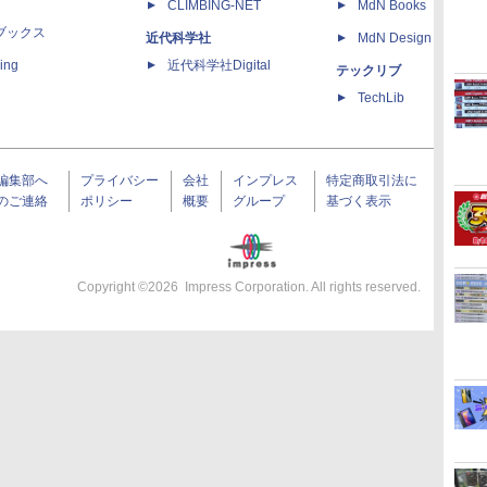
CLIMBING-NET
MdN Books
ブックス
近代科学社
MdN Design Interacti
ing
近代科学社Digital
テックリブ
TechLib
編集部へ
プライバシー
会社
インプレス
特定商取引法に
のご連絡
ポリシー
概要
グループ
基づく表示
Copyright ©
2026
Impress Corporation. All rights reserved.