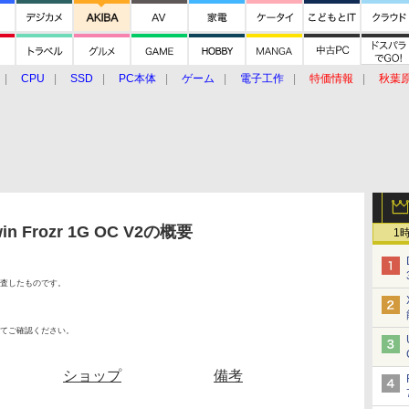
CPU
SSD
PC本体
ゲーム
電子工作
特価情報
秋葉
グルメ
イベント
価格動向
in Frozr 1G OC V2の概要
1
査したものです。
てご確認ください。
ショップ
備考