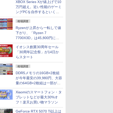
TシャツPOD pTa.shop
XBOX Series Xが値上げで10
万円超え。近い性能のゲーミ
カスタム写真集POD fabli
ve
ングPCを自作するといくら
Impress Group Publication Informa
になる？
tion
相場調査
Ryzenが上昇から一転して値
下がり、「Ryzen 7
7700X3D」は45,800円に急
落し「Ryzen 7 7800X3D」
イオシス創業30周年セール
との価格逆転解消 [8月前半の
「30周年記念祭」が14日か
CPU価格]
らスタート
相場調査
DDR5メモリの16GB×2枚組
が今年最安の39,980円、大容
量の64GB×2枚組は一部が続
騰 [8月前半のメモリ価格]
Xiaomiのスマートフォン・タ
ブレットなどが最大30%オ
フ！楽天お買い物マラソン
GeForce RTX 5070 Ti以上は