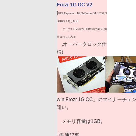
Frozr 1G OC V2
(
PCI Express x16,GeForce GTS 250,G
DDR3メモリ1GB
,デュアルDVI出力,HDMI出力対応,隣
接スロット占有
,オーバークロック仕
様)
win Frozr 1G OC」のマイ
違い。
メモリ容量は1GB。
□関連記事