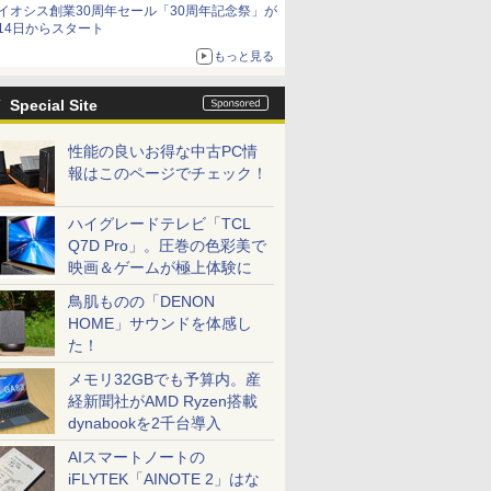
イオシス創業30周年セール「30周年記念祭」が
価格]
14日からスタート
もっと見る
Special Site
性能の良いお得な中古PC情
報はこのページでチェック！
ハイグレードテレビ「TCL
Q7D Pro」。圧巻の色彩美で
映画＆ゲームが極上体験に
鳥肌ものの「DENON
HOME」サウンドを体感し
た！
メモリ32GBでも予算内。産
経新聞社がAMD Ryzen搭載
dynabookを2千台導入
AIスマートノートの
iFLYTEK「AINOTE 2」はな