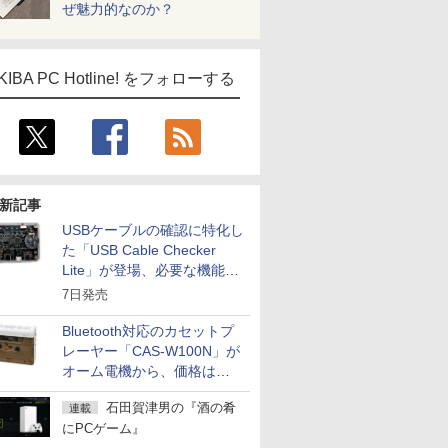
ぜ魅力的なのか？
KIBA PC Hotline! をフォローする
新記事
USBケーブルの確認に特化し
た「USB Cable Checker
ICE
Lite」が登場、必要な機能を
天海社
凝縮しコンパクトに
7日発売
ス
Comic curea
Bluetooth対応のカセットプ
impress QuickBooks
レーヤー「CAS-W100N」が
PUBFUN
オーム電機から、価格は
5,940円
パブファンセルフ
石田賀津男の『酒の肴
連載
IPGネットワーク
にPCゲーム』