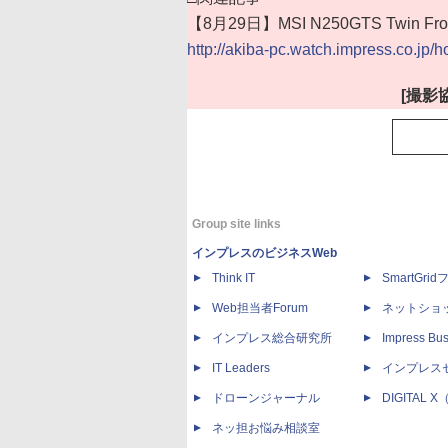
【8月29日】MSI N250GTS Twin 
http://akiba-pc.watch.impress.co.jp/
[撮影
Group site links
インプレスのビジネスWeb
Think IT
SmartGri
Web担当者Forum
ネットショ
インプレス総合研究所
Impress Bus
IT Leaders
インプレス
ドローンジャーナル
DIGITAL
ネッ担お悩み相談室