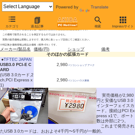
Powered by
Translate
そのほかの拡張カードの新製品
2009年11月28日号
カテゴリ
過去記事
検索
Impressサイト
※このページにおける価格などは、編集部が店頭表示を独自に調査したものです。
この価格で販売されることを保証するものではありません。
実際の販売価格は変動しますので、購入時に各ショップ店頭にてご確認ください。
※特記無き価格情報は税込み価格（税率=5％）です。
メーカー/製品名
価格(円)
ショップ
備考
そのほかの拡張カード
|
●
TFTEC JAPAN
USB3.0 PCI-E C
2,980
パソコンショップ アーク
ARD
(USB 3.0カード,2
ch,PCI Express x
2,980
パソコンハウス東映
1)
実売価格が2,980
円と安価なUSB 3.0
インターフェイスカ
ード。接続はPCI Ex
press x1で、ポート
数は外部に2つ。
これまで発売され
たUSB 3.0カードは、おおよそ4千円〜5千円が一般的。