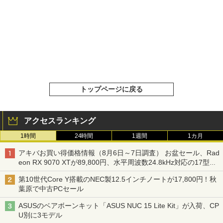
トップページに戻る
アクセスランキング
1時間
24時間
1週間
1カ月
アキバお買い得価格情報（8月6日～7日調査） お盆セール、Rad
eon RX 9070 XTが89,800円、水平周波数24.8kHz対応の17型モ
ニターが9,801円、暑さ指数連動セール ほか
第10世代Core Y搭載のNEC製12.5インチノートが17,800円！秋
葉原で中古PCセール
ASUSのベアボーンキット「ASUS NUC 15 Lite Kit」が入荷、CP
U別に3モデル