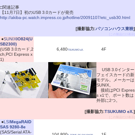
□関連記事
【11月7日】初のUSB 3.0カードが発売
http://akiba-pc.watch.impress.co.jp/hotline/20091107/etc_usb30.html
[撮影協力:
パソコンハウス東映
]
[この製品だけ表示]
|
●
SUNIX
IO824(U
SB2300)
(USB 3.0カード,2
6,480
4F
TSUKUMO eX.
ch,PCI Express x
1)
USB 3.0インター
フェイスカードの新
モデル。メーカーは
SUNIX。
接続はPCI Expres
s x1で、ポート数は
外部に2つ。
[撮影協力:
TSUKUMO eX.
]
[この製品だけ表示]
|
●
LSI
MegaRAID
SAS 9280-8e
(SAS/Serial ATA-
104,800
1F