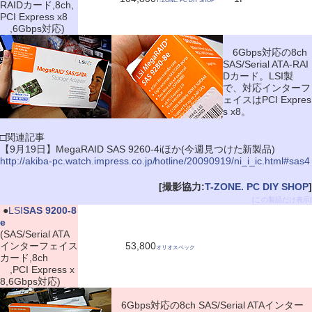
T-ZONE. PC DIY SHOP
RAIDカード,8ch,
PCI Express x8
,6Gbps対応)
6Gbps対応の8ch
SAS/Serial ATA-RAI
Dカード。LSI製
で、対応インターフ
ェイスはPCI Expres
s x8。
□関連記事
【9月19日】MegaRAID SAS 9260-4iほか(今週見つけた新製品)
http://akiba-pc.watch.impress.co.jp/hotline/20090919/ni_i_ic.html#sas4
[撮影協力:
T-ZONE. PC DIY SHOP
]
[この製品だけ表示]
|
●
LSI
SAS 9200-8
e
(SAS/Serial ATA
インターフェイス
53,800
オリオスペック
カード,8ch
,PCI Express x
8,6Gbps対応)
6Gbps対応の8ch SAS/Serial ATAインター