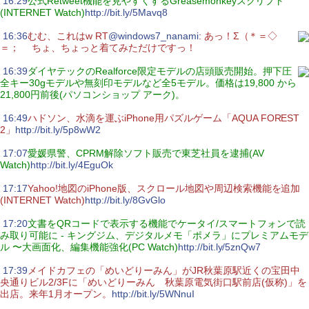
|
16:29
公式Retweet機能を見やすくするGreasemonkeyスクリプト
(INTERNET Watch)
http://bit.ly/5Mavq8
|
16:36
むむ、これはw RT
@windows7_nanami
: あっ！Σ（＊＝◇
＝；ゞ ちょ、ちょっと着てみただけですっ！
|
16:39
ダイヤテックのRealforce限定モデルの店頭販売開始。押下圧
全キー30gモデルや無刻印モデルなど全5モデル。価格は19,800 から
21,800円前後(パソコンショップ アーク)。
|
16:49
ハドソン、水滴を運ぶiPhone用パズルゲーム「AQUA FOREST
2」
http://bit.ly/5p8wW2
|
17:07
愛媛県警、CPRM解除ソフト販売で東芝社員を逮捕(AV
Watch)
http://bit.ly/4EguOk
|
17:17
Yahoo!地図のiPhone版、スクロール地図や周辺検索機能を追加
(INTERNET Watch)
http://bit.ly/8GvGlo
|
17:20
文書をQRコードで表示する機能でケータイ/スマートフォンで読
み取り可能に - キングジム、デジタルメモ「ポメラ」にプレミアムモデ
ル 〜大画面化、編集機能強化(PC Watch)
http://bit.ly/5znQw7
|
17:39
メイドカフェの「めいどりーみん」がJR秋葉原駅近くの宝田中
央通りビル2/3Fに「めいどりーみん 秋葉原電気街口駅前店(仮称)」を
出店。来年1月オープン。
http://bit.ly/5WNnuI