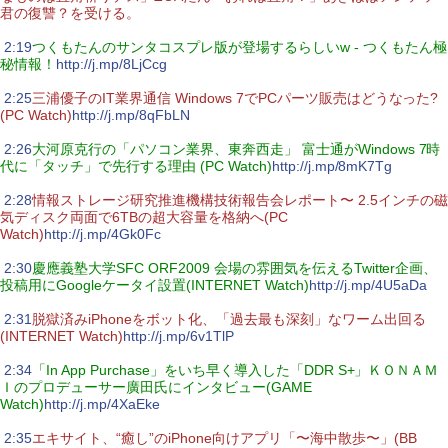
君の復讐？を受ける。
|
2:19
つくもたんのサンタコスプレ版が登場するらしいw - つくもたん極
秘情報！
http://j.mp/8LjCcg
|
2:25
三浦優子のIT業界通信 Windows 7でPCパーツ販売はどうなった?
(PC Watch)
http://j.mp/8qFbLN
|
2:26
大河原克行の「パソコン業界、東奔西走」 富士通がWindows 7時
代に「タッチ」で先行する理由 (PC Watch)
http://j.mp/8mK7Tg
|
2:28
情報ストレージ研究推進機構技術報告会レポート〜 2.5インチの磁
気ディスク両面で6TBの超大容量を格納へ(PC
Watch)
http://j.mp/4Gk0Fc
|
2:30
慶應義塾大学SFC ORF2009 会場の雰囲気を伝えるTwitter企画、
投稿用にGoogleケータイ設置(INTERNET Watch)
http://j.mp/4U5aDa
|
2:31
脱獄済みiPhoneをボット化、「過去最も深刻」なワーム出回る
(INTERNET Watch)
http://j.mp/6v1TlP
|
2:34
「In App Purchase」をいち早く導入した「DDR S+」ＫＯＮＡＭ
Ｉのプロデューサー廣田氏にインタビュー(GAME
Watch)
http://j.mp/4XaEke
|
2:35
エキサイト、“癒し”のiPhone向けアプリ「〜海中散歩〜」(BB