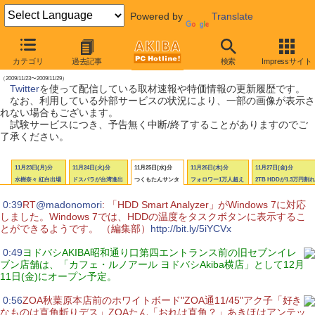
Powered by
Translate
【 2009年11月28日号 】
カテゴリ
過去記事
検索
Impressサイト
AKIBA PC Hotline! Twitter更新履歴
（2009/11/23〜2009/11/29）
Twitter
を使って配信している取材速報や特価情報の更新履歴です。
なお、利用している外部サービスの状況により、一部の画像が表示さ
れない場合もございます。
試験サービスにつき、予告無く中断/終了することがありますのでご
了承ください。
11月23日(月)分
11月24日(火)分
11月25日(水)分
11月26日(木)分
11月27日(金)分
水樹奈々 紅白出場
ドスパラが台湾進出
つくもたんサンタ
フォロワー1万人超え
2TB HDDが1.3万円割れ
|
0:39
RT
@madonomori
: 「HDD Smart Analyzer」がWindows 7に対応
しました。Windows 7では、HDDの温度をタスクボタンに表示するこ
とができるようです。 （編集部）
http://bit.ly/5iYCVx
|
0:49
ヨドバシAKIBA昭和通り口第四エントランス前の旧セブンイレ
ブン店舗は、「カフェ・ルノアール ヨドバシAkiba横店」として12月
11日(金)にオープン予定。
|
0:56
ZOA秋葉原本店前のホワイトボード"ZOA通11/45"アク子「好き
なものは直角斬りデス」ZOAたん「おれは直角？」あきほはアンテッ