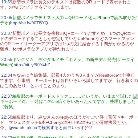
|
19:59
新型ポメラは長文のテキストは複数のQRコードで表示されま
す。のちぼとビデオをアップします。
|
20:05
新型ポメラでテキスト入力→QRコード化→iPhoneで読み取り(ビ
デオ)
http://bit.ly/90TBYQ
|
20:37
新型ポメラは長文を複数のQRコードでだすため、1つのQRコー
ドのデコードすることしか想定していないiPhoneなどスマートフォン
のQRコードリーダーアプリでは1つの文に結合する手間がかかるのが
難点。forポメラなアプリが待たれます。
|
20:55
キングジム、デジタルメモ「ポメラ」の新モデル発売(ケータイ
Watch)
http://bit.ly/90Y4bZ
|
22:34
ちなみに当編集部、部員4人のうち3人までがRealforceで仕事し
てます。仕事柄、キーボードは各自いろいろ試してますが、行き着くの
はこのあたり、ということのよう。
|
22:37
編集部のキーボードストック………というか、いままで試した
キーボード達。一時はこの1.5倍ぐらいあったんですが、整理しました
（苦笑。
|
22:50
編集部より、みなさんのreplyのほうがすごい件（苦笑 >キーボー
ド マジェスタッチ6本+Cherry2本+HHK2本+αとか青軸換装とか。
今、
@watch_akibaで検索すると面白いっす
(^^/