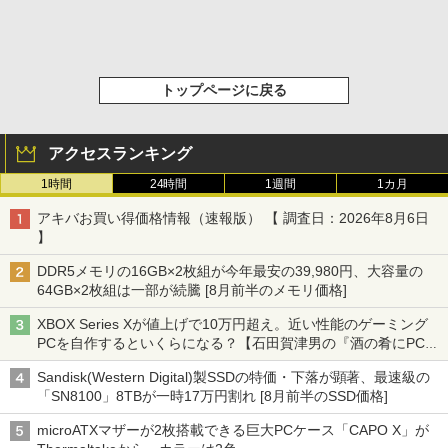
トップページに戻る
アクセスランキング
1時間
24時間
1週間
1カ月
アキバお買い得価格情報（速報版） 【 調査日：2026年8月6日
】
DDR5メモリの16GB×2枚組が今年最安の39,980円、大容量の
64GB×2枚組は一部が続騰 [8月前半のメモリ価格]
XBOX Series Xが値上げで10万円超え。近い性能のゲーミング
PCを自作するといくらになる？【石田賀津男の『酒の肴にPCゲ
ーム』】
Sandisk(Western Digital)製SSDの特価・下落が顕著、最速級の
「SN8100」8TBが一時17万円割れ [8月前半のSSD価格]
microATXマザーが2枚搭載できる巨大PCケース「CAPO X」が