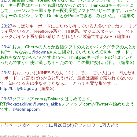
|
22:57
編集部で唯一Realforceでない私。パンタグラフが好きで、で
も、キー配列はどーしても譲れなかったので、Thinkpadキーボードに
して、カーソルキー周りをキー配列変更ソフトでいじってます。カーソ
ルキーのポジションで、DeleteとかPasteできる、みたいな。（編集S)
|
23:27
やっぱりキーボードにこだわり持っている人多いですねぇ。リプ
ライ見ていると、Realforce系と、HHK系、マジェスタッチ、そしてト
ラックポイント系が多い感じ？ どれもいい製品ですよね〜（編集S）
|
23:41
おぉ、Cherryの人とか親指シフトの人とかパンタグラフの人とか
も(^^ ちなみに
@doyma
さんに紹介していただいたOKIキーボード 、
あれもなかなかいいんですよね〜。Thinkpadキーボードの前はアレだ
ったんですが、使い潰しちゃったので、この機に交代（汗 。（編集S）
|
23:51
おお、ついにKINESISの人（？）まで。 古い人には「凹んだキ
ーボード」と言えばわかると思うけど、最近は店頭で売られてないの
で、知ってる人は少なそうだなぁ。 とっても変な形です→。
http://bit.ly/5UgqUg
（編集S）
|
23:53
ソフマップ.comもTwitterをはじめてます。
RT
@okazakilive
:
@watch_akiba
ソフマップ.comがTwitterを始めたよう
です。
@sofmapcom
←前ページ
|
次ページ→：11月26日(木)分フォロワー1万人超え
※特記無き価格データは税込み価格（税率=5％）です。