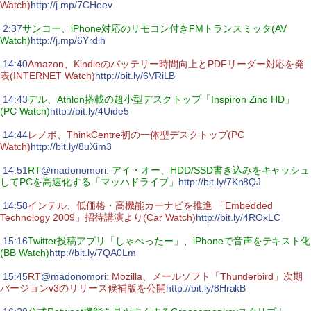
Watch)
http://j.mp/7CHeev
|
2:37
サンコー、iPhone対応のリモコン付きFMトランスミッタ(AV
Watch)
http://j.mp/6Yrdih
|
14:40
Amazon、Kindleのバッテリー時間向上とPDFリーダー対応を発
表(INTERNET Watch)
http://bit.ly/6VRiLB
|
14:43
デル、Athlon搭載の超小型デスクトップ「Inspiron Zino HD」
(PC Watch)
http://bit.ly/4Uide5
|
14:44
レノボ、ThinkCentre初の一体型デスクトップ(PC
Watch)
http://bit.ly/8uXim3
|
14:51
RT
@madonomori
: アイ・オー、HDD/SSD書き込みをキャッシュ
してPCを高速化する「マッハドライブ」
http://bit.ly/7Kn8QJ
|
14:58
インテル、低価格・高機能カーナビを推進 「Embedded
Technology 2009」招待講演より(Car Watch)
http://bit.ly/4ROxLC
|
15:16
Twitter投稿アプリ「しゃべったー」、iPhoneで音声をテキスト化
(BB Watch)
http://bit.ly/7QA0Lm
|
15:45
RT
@madonomori
: Mozilla、メールソフト「Thunderbird」次期
バージョンv3のリリース候補版を公開
http://bit.ly/8HrakB