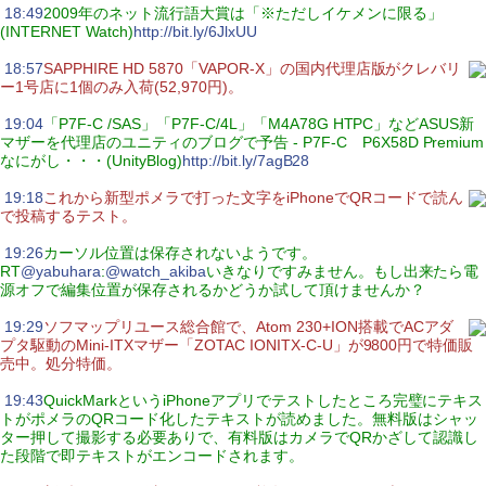
|
18:49
2009年のネット流行語大賞は「※ただしイケメンに限る」
(INTERNET Watch)
http://bit.ly/6JlxUU
|
18:57
SAPPHIRE HD 5870「VAPOR-X」の国内代理店版がクレバリ
ー1号店に1個のみ入荷(52,970円)。
|
19:04
「P7F-C /SAS」「P7F-C/4L」「M4A78G HTPC」などASUS新
マザーを代理店のユニティのブログで予告 - P7F-C P6X58D Premium
なにがし・・・(UnityBlog)
http://bit.ly/7agB28
|
19:18
これから新型ポメラで打った文字をiPhoneでQRコードで読ん
で投稿するテスト。
|
19:26
カーソル位置は保存されないようです。
RT
@yabuhara
:
@watch_akiba
いきなりですみません。もし出来たら電
源オフで編集位置が保存されるかどうか試して頂けませんか？
|
19:29
ソフマップリユース総合館で、Atom 230+ION搭載でACアダ
プタ駆動のMini-ITXマザー「ZOTAC IONITX-C-U」が9800円で特価販
売中。処分特価。
|
19:43
QuickMarkというiPhoneアプリでテストしたところ完璧にテキス
トがポメラのQRコード化したテキストが読めました。無料版はシャッ
ター押して撮影する必要ありで、有料版はカメラでQRかざして認識し
た段階で即テキストがエンコードされます。