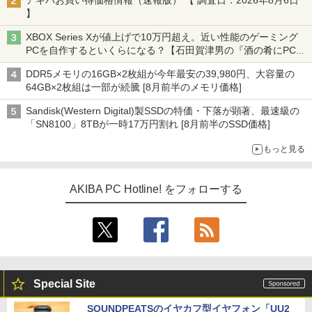
アキバお買い得価格情報（速報版） 【 調査日：2026年8月6日
】
XBOX Series Xが値上げで10万円超え。近い性能のゲーミング
PCを自作するといくらになる？【石田賀津男の『酒の肴にPCゲ
ーム』】
DDR5メモリの16GB×2枚組が今年最安の39,980円、大容量の
64GB×2枚組は一部が続騰 [8月前半のメモリ価格]
Sandisk(Western Digital)製SSDの特価・下落が顕著、最速級の
「SN8100」8TBが一時17万円割れ [8月前半のSSD価格]
もっと見る
AKIBA PC Hotline! をフォローする
Special Site
SOUNDPEATSのイヤカフ型イヤフォン「UU2