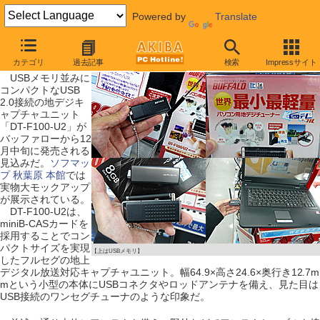
Powered by
Translate
【 2009年12月12日号 】
カテゴリ
過去記事
検索
Impressサイト
USBメモリ大/アンテナ付きの地デジチューナーが近日発売
USBメモリ並みに
コンパクトなUSB
2.0接続の地デジキ
ャプチャユニット
「DT-F100-U2」が
バッファローから12
月中旬に発売される
見込みだ。
ソフマッ
プ 秋葉原 本館
では
実物大モックアップ
が展示されている。
DT-F100-U2は、
miniB-CASカードを
採用することでコン
パクトサイズを実現
【上はUSBメモリ】
したフルセグの地上
デジタル放送対応キャプチャユニット。幅64.9×高さ24.6×奥行き12.7m
mという小型の本体にUSBコネクタやロッドアンテナを備え、見た目は
USB接続のワンセグチューナのような印象だ。