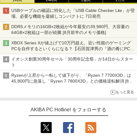
1時間
24時間
1週間
1カ月
USBケーブルの確認に特化した「USB Cable Checker Lite」が登
場、必要な機能を凝縮しコンパクトに 7日発売
DDR5メモリの16GB×2枚組が今年最安の39,980円、大容量の
64GB×2枚組は一部が続騰 [8月前半のメモリ価格]
XBOX Series Xが値上げで10万円超え。近い性能のゲーミング
PCを自作するといくらになる？【石田賀津男の『酒の肴にPCゲ
ーム』】
イオシス創業30周年セール「30周年記念祭」が14日からスター
ト
Ryzenが上昇から一転して値下がり、「Ryzen 7 7700X3D」は
45,800円に急落し「Ryzen 7 7800X3D」との価格逆転解消 [8月
前半のCPU価格]
もっと見る
AKIBA PC Hotline! をフォローする