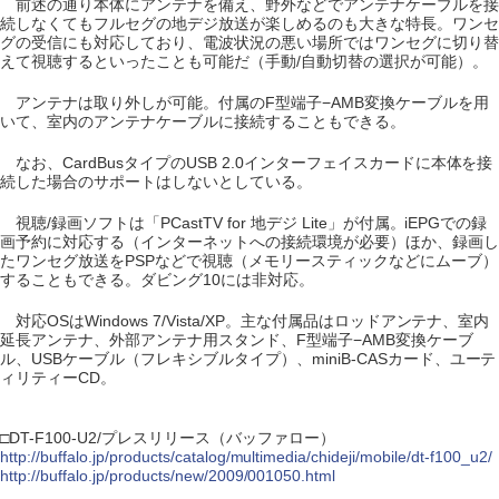
前述の通り本体にアンテナを備え、野外などでアンテナケーブルを接
続しなくてもフルセグの地デジ放送が楽しめるのも大きな特長。ワンセ
グの受信にも対応しており、電波状況の悪い場所ではワンセグに切り替
えて視聴するといったことも可能だ（手動/自動切替の選択が可能）。
アンテナは取り外しが可能。付属のF型端子−AMB変換ケーブルを用
いて、室内のアンテナケーブルに接続することもできる。
なお、CardBusタイプのUSB 2.0インターフェイスカードに本体を接
続した場合のサポートはしないとしている。
視聴/録画ソフトは「PCastTV for 地デジ Lite」が付属。iEPGでの録
画予約に対応する（インターネットへの接続環境が必要）ほか、録画し
たワンセグ放送をPSPなどで視聴（メモリースティックなどにムーブ）
することもできる。ダビング10には非対応。
対応OSはWindows 7/Vista/XP。主な付属品はロッドアンテナ、室内
延長アンテナ、外部アンテナ用スタンド、F型端子−AMB変換ケーブ
ル、USBケーブル（フレキシブルタイプ）、miniB-CASカード、ユーテ
ィリティーCD。
□DT-F100-U2/プレスリリース（バッファロー）
http://buffalo.jp/products/catalog/multimedia/chideji/mobile/dt-f100_u2/
http://buffalo.jp/products/new/2009/001050.html