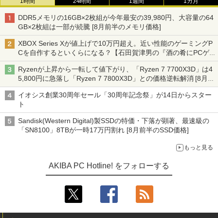
1時間
24時間
1週間
1カ月
DDR5メモリの16GB×2枚組が今年最安の39,980円、大容量の64
GB×2枚組は一部が続騰 [8月前半のメモリ価格]
XBOX Series Xが値上げで10万円超え。近い性能のゲーミングP
Cを自作するといくらになる？【石田賀津男の『酒の肴にPCゲ
ーム』】
Ryzenが上昇から一転して値下がり、「Ryzen 7 7700X3D」は4
5,800円に急落し「Ryzen 7 7800X3D」との価格逆転解消 [8月前
半のCPU価格]
イオシス創業30周年セール「30周年記念祭」が14日からスター
ト
Sandisk(Western Digital)製SSDの特価・下落が顕著、最速級の
「SN8100」8TBが一時17万円割れ [8月前半のSSD価格]
もっと見る
AKIBA PC Hotline! をフォローする