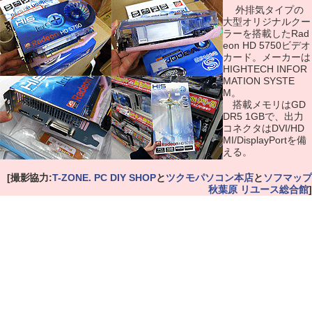
外排気タイプの
大型オリジナルクー
ラーを搭載したRad
eon HD 5750ビデオ
カード。メーカーは
HIGHTECH INFOR
MATION SYSTE
M。
搭載メモリはGD
DR5 1GBで、出力
コネクタはDVI/HD
MI/DisplayPortを備
える。
[撮影協力:
T-ZONE. PC DIY SHOP
と
ツクモパソコン本店
と
ソフマップ
秋葉原 リユース総合館
]