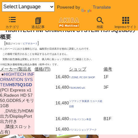
Powered by
Translate
2009年12月12日号
カテゴリ
過去記事
検索
Impressサイト
HIGHTECH INFORMATION SYSTEM H575Q1GDの
概要
[
]
製品ジャンル：
ビデオカード
※このページにおける価格などは、編集部が店頭表示を独自に調査したものです。
この価格で販売されることを保証するものではありません。
実際の販売価格は変動しますので、購入時に各ショップ店頭にてご確認ください。
※特記無き価格情報は税込み価格（税率=5％）です。
メーカー/製品名
価格(円)
ショップ
備考
|
●
HIGHTECH INF
16,480
1F
T-ZONE. PC DIY SHOP
ORMATION SYS
TEM
H575Q1GD
16,480
3F
TSUKUMO eX.
(PCI Express x1
6,Radeon HD 57
50,GDDR5メモリ
ソフマップ 秋葉原 リユース総
16,480
1GB
合館
,DVI出力/HDMI
出力/DisplayPort
16,480
B1F
ツクモパソコン本店
出力付き
,隣接スロット
16,480
パソコンショップ アーク
占有)