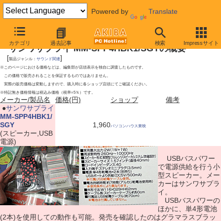
Powered by
Translate
2009年12月12日号
カテゴリ
過去記事
検索
Impressサイト
サンワサプライ MM-SPP4HBK1/SGYの概要
[
]
製品ジャンル：
サウンド関連
※このページにおける価格などは、編集部が店頭表示を独自に調査したものです。
この価格で販売されることを保証するものではありません。
実際の販売価格は変動しますので、購入時に各ショップ店頭にてご確認ください。
※特記無き価格情報は税込み価格（税率=5％）です。
メーカー/製品名
価格(円)
ショップ
備考
|
●
サンワサプライ
MM-SPP4HBK1/
SGY
1,960
パソコンハウス東映
(スピーカー,USB
電源)
USBバスパワー
で電源供給を行う小
型スピーカー。メー
カーはサンワサプラ
イ。
USBバスパワーの
ほかに、単4形電池
(2本)を使用しての動作も可能。発売を確認したのはグラマラスブラッ