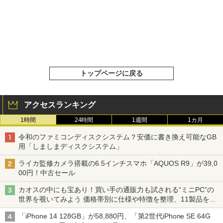
トップページに戻る
アクセスランキング
1時間
24時間
1週間
1カ月
令和のファミコンディスクシステム？安価に書き換え可能なGB
用「しましまディスクシステム」
ライカ監修カメラ搭載の6.5インチスマホ「AQUOS R9」が39,0
00円！中古セール
カオスの中にも宝あり！買い手の通販力も試される“ミニPC”の
世界を覗いてみよう 価格帯別に仕様や特徴を整理、11製品をピ
ックアップ text by 石川 ひさよし
「iPhone 14 128GB」が58,880円、「第2世代iPhone SE 64G