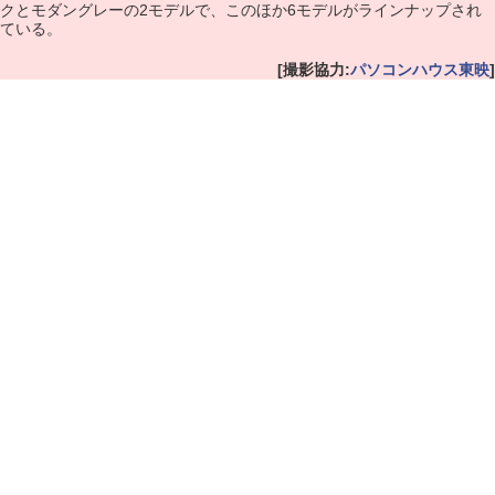
クとモダングレーの2モデルで、このほか6モデルがラインナップされ
ている。
[撮影協力:
パソコンハウス東映
]