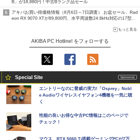
B」が18,880円！中古Bランク品セール
アキバお買い得価格情報（8月6日～7日調査） お盆セール、Rad
eon RX 9070 XTが89,800円、水平周波数24.8kHz対応の17型モ
ニターが9,801円、暑さ指数連動セール ほか
もっと見る
AKIBA PC Hotline! をフォローする
Special Site
エントリーなのに脅威の実力!「Osprey」Nobl
e Audioワイヤレスイヤフォン4機種を一気に聴
く
性能の良いお得な中古PC情報はこのページで
チェック！
マウス、RTX 5060 Ti搭載ゲーミングPCが7万