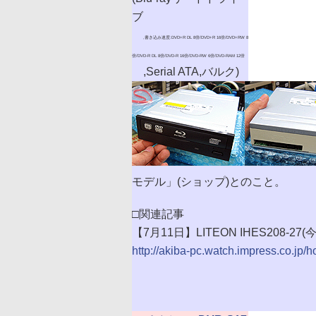
ブ
,書き込み速度:DVD+R DL 8倍/DVD+R 16倍/DVD+RW 8
倍/DVD-R DL 8倍/DVD-R 16倍/DVD-RW 6倍/DVD-RAM 12倍
,Serial ATA,バルク)
モデル」(ショップ)とのこと。
□関連記事
【7月11日】LITEON IHES208-2
http://akiba-pc.watch.impress.co.jp/