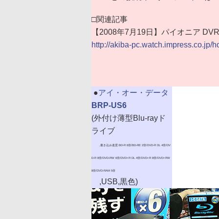
□関連記事
【2008年7月19日】パイオニア DVR-
http://akiba-pc.watch.impress.co.jp/
|
●
アイ・オー・データ
BRP-US6
(外付け薄型Blu-rayド
ライブ
,書き込み速度:BD-R 6倍/BD-RE 2倍/DVD-R DL 4倍/DV
D-R 8倍/DVD-RW 6倍/DVD+R DL 4倍/DVD+R 8倍/DVD+RW
8倍/DVD-RAM 5倍
,USB,黒色)