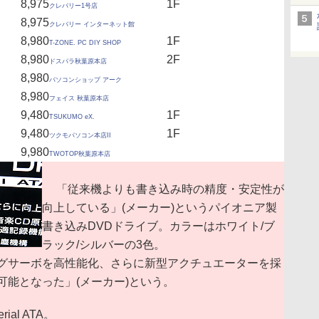
8,975
1F
クレバリー1号店
8,975
クレバリー インターネット館
8,980
1F
T-ZONE. PC DIY SHOP
8,980
2F
ドスパラ秋葉原本店
8,980
パソコンショップ アーク
8,980
フェイス 秋葉原本店
9,480
1F
TSUKUMO eX.
9,480
1F
ツクモパソコン本店II
9,980
TWOTOP秋葉原本店
「従来機よりも書き込み時の精度・安定性が
向上している」(メーカー)というパイオニア製
書き込みDVDドライブ。カラーはホワイト/ブ
ラック/シルバーの3色。
グサーボを高性能化、さらに新型アクチュエーターを採
能となった」(メーカー)という。
l ATA。