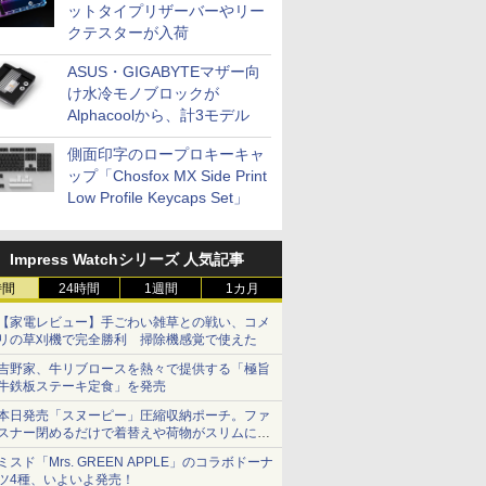
ットタイプリザーバーやリー
クテスターが入荷
ASUS・GIGABYTEマザー向
け水冷モノブロックが
Alphacoolから、計3モデル
側面印字のロープロキーキャ
ップ「Chosfox MX Side Print
Low Profile Keycaps Set」
Impress Watchシリーズ 人気記事
時間
24時間
1週間
1カ月
【家電レビュー】手ごわい雑草との戦い、コメ
リの草刈機で完全勝利 掃除機感覚で使えた
吉野家、牛リブロースを熱々で提供する「極旨
牛鉄板ステーキ定食」を発売
本日発売「スヌーピー」圧縮収納ポーチ。ファ
スナー閉めるだけで着替えや荷物がスリムにま
とまる
ミスド「Mrs. GREEN APPLE」のコラボドーナ
ツ4種、いよいよ発売！