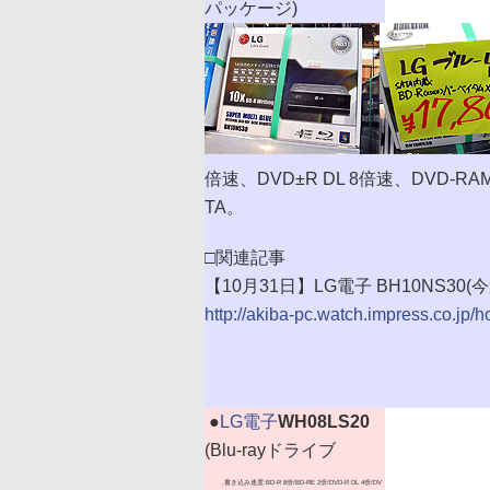
パッケージ)
倍速、DVD±R DL 8倍速、DVD-R
TA。
□関連記事
【10月31日】LG電子 BH10NS30
http://akiba-pc.watch.impress.co.jp
|
●
LG電子
WH08LS20
(Blu-rayドライブ
,書き込み速度:BD-R 8倍/BD-RE 2倍/DVD-R DL 4倍/DV