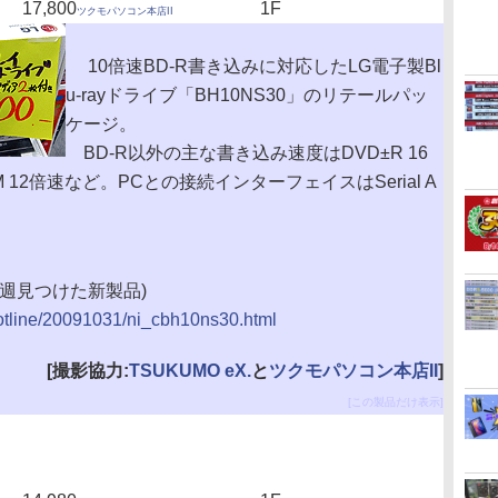
17,800
1F
ツクモパソコン本店II
10倍速BD-R書き込みに対応したLG電子製Bl
u-rayドライブ「BH10NS30」のリテールパッ
ケージ。
BD-R以外の主な書き込み速度はDVD±R 16
AM 12倍速など。PCとの接続インターフェイスはSerial A
(今週見つけた新製品)
/hotline/20091031/ni_cbh10ns30.html
[撮影協力:
TSUKUMO eX.
と
ツクモパソコン本店II
]
[この製品だけ表示]