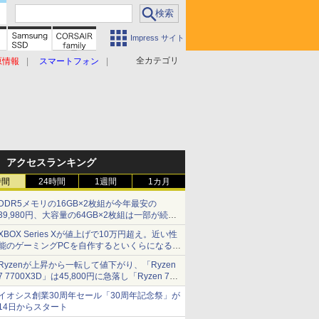
Impress サイト
全カテゴリ
原情報
スマートフォン
アクセスランキング
時間
24時間
1週間
1カ月
DDR5メモリの16GB×2枚組が今年最安の
39,980円、大容量の64GB×2枚組は一部が続騰
[8月前半のメモリ価格]
XBOX Series Xが値上げで10万円超え。近い性
能のゲーミングPCを自作するといくらになる？
【石田賀津男の『酒の肴にPCゲーム』】
Ryzenが上昇から一転して値下がり、「Ryzen
7 7700X3D」は45,800円に急落し「Ryzen 7
7800X3D」との価格逆転解消 [8月前半のCPU
イオシス創業30周年セール「30周年記念祭」が
価格]
14日からスタート