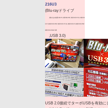
216U3
(Blu-rayドライブ
,書き込み速度:BD-R 12倍/BD-RE 2倍/DVD-R DL 8倍/DV
D-R 16倍/DVD-RW 6倍/DVD+R DL 8倍/DVD-R 16倍/DVD-RW
8倍/DVD-RAM 5倍
,USB 3.0)
USB 2.0接続でターボUSBを有効