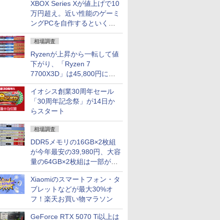
XBOX Series Xが値上げで10
万円超え。近い性能のゲーミ
ングPCを自作するといくら
になる？
相場調査
Ryzenが上昇から一転して値
下がり、「Ryzen 7
7700X3D」は45,800円に急
落し「Ryzen 7 7800X3D」
イオシス創業30周年セール
との価格逆転解消 [8月前半の
「30周年記念祭」が14日か
CPU価格]
らスタート
相場調査
DDR5メモリの16GB×2枚組
が今年最安の39,980円、大容
量の64GB×2枚組は一部が続
騰 [8月前半のメモリ価格]
Xiaomiのスマートフォン・タ
ブレットなどが最大30%オ
フ！楽天お買い物マラソン
GeForce RTX 5070 Ti以上は