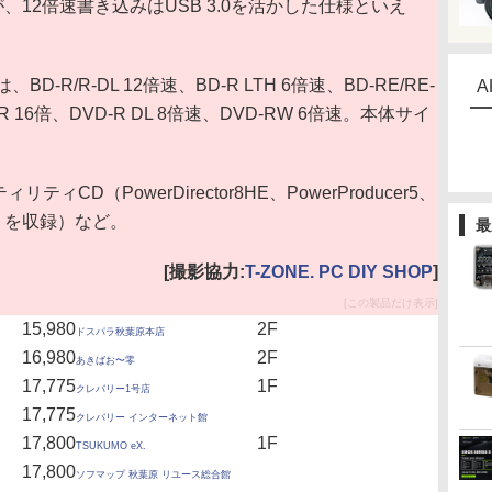
12倍速書き込みはUSB 3.0を活かした仕様といえ
/R-DL 12倍速、BD-R LTH 6倍速、BD-RE/RE-
A
-R 16倍、DVD-R DL 8倍速、DVD-RW 6倍速。本体サイ
CD（PowerDirector8HE、PowerProducer5、
のソフトを収録）など。
最
[撮影協力:
T-ZONE. PC DIY SHOP
]
[この製品だけ表示]
15,980
2F
ドスパラ秋葉原本店
16,980
2F
あきばお〜零
17,775
1F
クレバリー1号店
17,775
クレバリー インターネット館
17,800
1F
TSUKUMO eX.
17,800
ソフマップ 秋葉原 リユース総合館