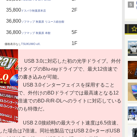
35,800
2F
ドスパラ秋葉原本店
36,800
ソフマップ 秋葉原 リユース総合館
36,800
5F
ソフマップ 秋葉原 本館
1F
価格表示なし
TSUKUMO eX.
USB 3.0に対応した初の光学ドライブ。外付
けタイプのBlu-rayドライブで、最大12倍速で
の書き込みが可能。
USB 3.0インターフェイスを採用すること
で、外付けのBDドライブでは最高速となる12
倍速でのBD-R/R-DLへのライトに対応している
のも特徴だ。
USB 2.0接続時の最大ライト速度は6.5倍速、
にした場合は7倍速。同社他製品ではUSB 2.0+ターボUSB