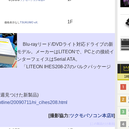
ツクモパソコン本店II
1F
価格表示なし
TSUKUMO eX.
Blu-rayリード/DVDライト対応ドライブの新
モデル。メーカーはLITEONで、PCとの接続イ
ンターフェイスはSerial ATA。
「LITEON IHES208-27のバルクパッケージ
1
7(今週見つけた新製品)
hotline/20090711/ni_cihes208.html
[撮影協力:
ツクモパソコン本店II
]
[この製品だけ表示]