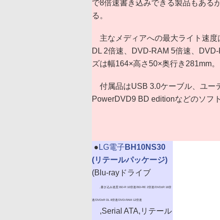
で8倍速書き込みできる製品もあるが、
る。
主なメディアへの最大ライト速度は、BD-R
DL 2倍速、DVD-RAM 5倍速、DVD
ズは幅164×高さ50×奥行き281mm。
付属品はUSB 3.0ケーブル、ユーティリティ
PowerDVD9 BD editionなど
|
●
LG電子
BH10NS30
(リテールパッケージ)
(Blu-rayドライブ
,書き込み速度:BD-R 10倍速/BD-RE 2倍速/DVD±R 16倍
速/DVD±R DL 8倍速/DVD-RAM 12倍速
,Serial ATA,リテール