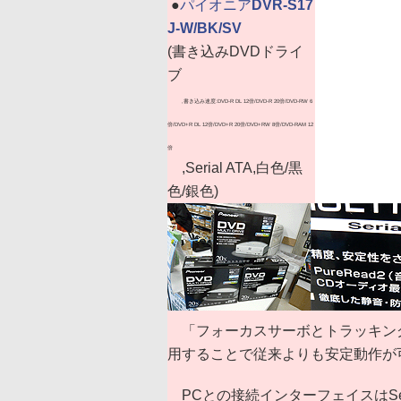
|
●
パイオニア
DVR-S17
J-W/BK/SV
(書き込みDVDドライ
ブ
,書き込み速度:DVD-R DL 12倍/DVD-R 20倍/DVD-RW 6
倍/DVD+R DL 12倍/DVD+R 20倍/DVD+RW 8倍/DVD-RAM 12
倍
,Serial ATA,白色/黒
色/銀色)
「フォーカスサーボとトラッキン
用することで従来よりも安定動作が可
PCとの接続インターフェイスはSeria