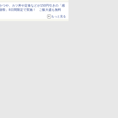
かつや、カツ丼や定食などが150円引きの「感
謝祭」8日間限定で実施！ ご飯大盛も無料
もっと見る