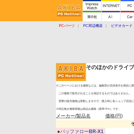
PCパーツ
PC周辺機器
ビデオカード
タブレット
おもしろグッズ
ショップ
そのほかのドライ
※このページにおける価格などは、編集部が店頭表示を独自に調
この価格で販売されることを保証するものではありません。
実際の販売価格は変動しますので、購入時に各ショップ店頭に
※特記無き価格情報は税込み価格（税率=5％）です。
メーカー/製品名
価格(円)
|
●
バッファロー
BR-X1