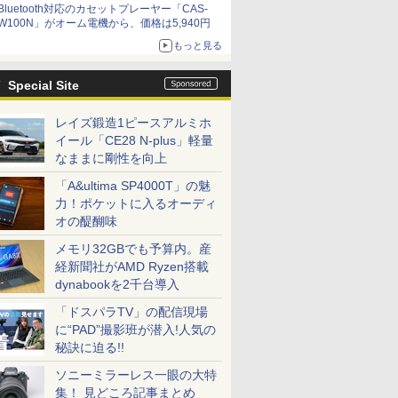
Bluetooth対応のカセットプレーヤー「CAS-
W100N」がオーム電機から、価格は5,940円
もっと見る
Special Site
レイズ鍛造1ピースアルミホ
イール「CE28 N-plus」軽量
なままに剛性を向上
「A&ultima SP4000T」の魅
力！ポケットに入るオーディ
オの醍醐味
メモリ32GBでも予算内。産
経新聞社がAMD Ryzen搭載
dynabookを2千台導入
「ドスパラTV」の配信現場
に“PAD”撮影班が潜入!人気の
秘訣に迫る!!
ソニーミラーレス一眼の大特
集！ 見どころ記事まとめ