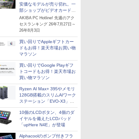
安価なモデルが売り切れ。一
部ショップがビデオカードの
購入制限を実施したニュース
AKIBA PC Hotline! 先週のアク
が注目を集める
セスランキング 26年7月27日～
26年8月3日
買い回りでAppleギフトカー
ドもお得！楽天市場お買い物
マラソン
買い回りでGoogle Playギフ
トコードもお得！楽天市場お
買い物マラソン
Ryzen AI Max+ 395やメモリ
128GB搭載のスリムAIワーク
ステーション「EVO-X3」が
GMKtecから
10個のLCDボタン、4個のダ
イヤルを備えたLCDパッド
「upHere N4E」が登場
Alphacoolのポンプ付きフラ