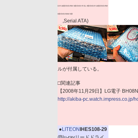
D-R 16倍/DVD-RW 6倍/DVD+R DL 4倍/DVD-R 16倍/DVD-RW
6倍/DVD-RAM 5倍
,Serial ATA)
ルが付属している。
□関連記事
【2008年11月29日】LG電子 BH0
http://akiba-pc.watch.impress.co.jp/
|
●
LITEON
IHES108-29
(Blu-rayリードドライ