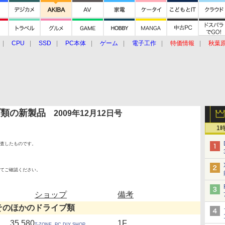
CPU
SSD
PC本体
ゲーム
電子工作
特価情報
秋葉
グルメ
イベント
価格動向
ブ類の新製品
2009年12月12日号
1
査したものです。
てご確認ください。
ショップ
備考
そのほかのドライブ類
35,580
1F
T-ZONE. PC DIY SHOP