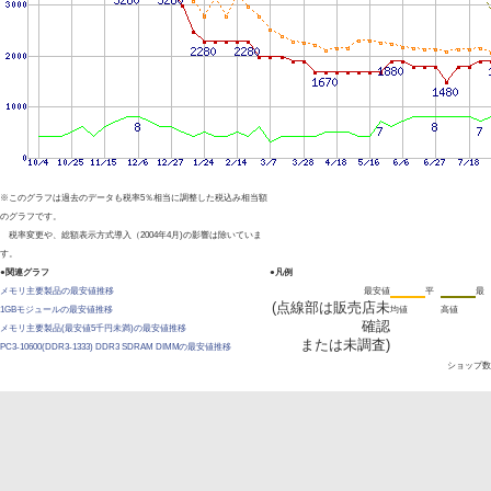
※このグラフは過去のデータも税率5％相当に調整した税込み相当額
のグラフです。
税率変更や、総額表示方式導入（2004年4月)の影響は除いていま
す。
●関連グラフ
●凡例
メモリ主要製品の最安値推移
最安値
平
最
(点線部は販売店未
1GBモジュールの最安値推移
均値
高値
確認
メモリ主要製品(最安値5千円未満)の最安値推移
または未調査)
PC3-10600(DDR3-1333) DDR3 SDRAM DIMMの最安値推移
ショップ数