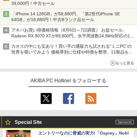
39,000円！中古セール
「iPhone 14 128GB」が58,880円、「第2世代iPhone SE
64GB」が18,880円！中古Bランク品セール
アキバお買い得価格情報（8月6日～7日調査） お盆セール、
Radeon RX 9070 XTが89,800円、水平周波数24.8kHz対応の17
型モニターが9,801円、暑さ指数連動セール ほか
カオスの中にも宝あり！買い手の通販力も試される“ミニPC”の
世界を覗いてみよう 価格帯別に仕様や特徴を整理、11製品をピ
ックアップ text by 石川 ひさよし
もっと見る
AKIBA PC Hotline! をフォローする
Special Site
エントリーなのに脅威の実力!「Osprey」Nobl