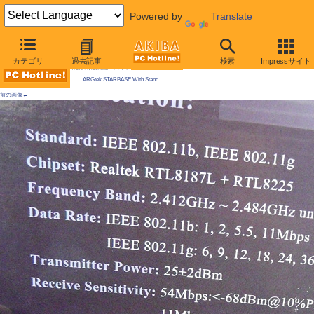
Powered by
Translate
AKIBA PC Hotline! 2009年12月19日号
カテゴリ
過去記事
検索
Impressサイト
今週見つけた新製品：ネットワーク関連機器
ARGtek STARBASE With Stand
前の画像←