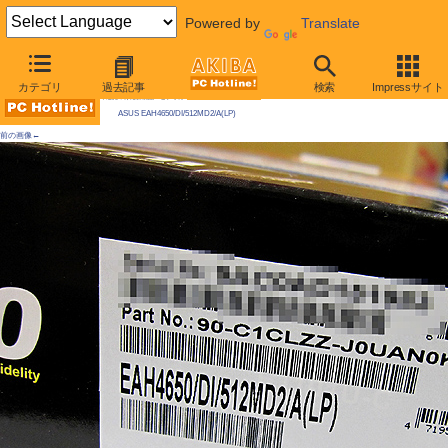
Powered by
Translate
AKIBA PC Hotline! 2009年12月19日号
カテゴリ
過去記事
検索
Impressサイト
今週見つけた新製品：ビデオカード
ASUS EAH4650/DI/512MD2/A(LP)
前の画像←