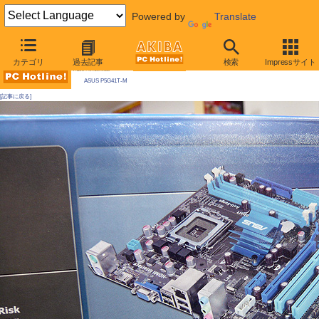
Powered by
Translate
AKIBA PC Hotline! 2009年12月19日号
カテゴリ
過去記事
検索
Impressサイト
今週見つけた新製品：LGA775マザーボード
ASUS P5G41T-M
[記事に戻る]