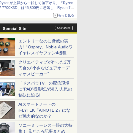
Ryzenが上昇から一転して値下がり、「Ryzen
7 7700X3D」は45,800円に急落し「Ryzen 7
7800X3D」との価格逆転解消 [8月前半のCPU
もっと見る
価格]
Special Site
エントリーなのに脅威の実
力!「Osprey」Noble Audioワ
イヤレスイヤフォン4機種を
一気に聴く
クリエイティブが作った2万
円台の“小さなピュアオーデ
ィオスピーカー”
「ドスパラTV」の配信現場
に“PAD”撮影班が潜入!人気の
秘訣に迫る!!
AIスマートノートの
iFLYTEK「AINOTE 2」はな
ぜ魅力的なのか？
ソニーミラーレス一眼の大特
集！ 見どころ記事まとめ