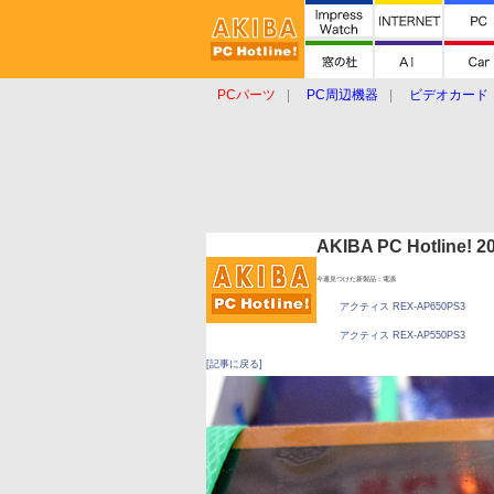
PCパーツ
PC周辺機器
ビデオカード
タブレット
おもしろグッズ
ショップ
AKIBA PC Hotline!
今週見つけた新製品：電源
アクティス REX-AP650PS3
アクティス REX-AP550PS3
[記事に戻る]