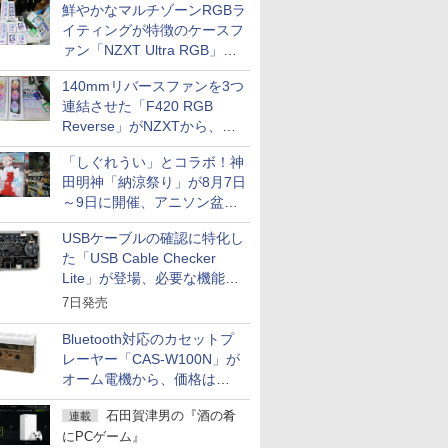
鮮やかなマルチゾーンRGBラ
イティングが特徴のケースフ
ァン「NZXT Ultra RGB」が
発売、計8製品
140mmリバースファンを3つ
連結させた「F420 RGB
Reverse」がNZXTから、単
一フレーム採用
「しぐれうい」とコラボ！神
田明神「納涼祭り」が8月7日
～9日に開催、アニソン盆踊
りや屋台グルメなどもあり
USBケーブルの確認に特化し
た「USB Cable Checker
Lite」が登場、必要な機能を
凝縮しコンパクトに
7日発売
Bluetooth対応のカセットプ
レーヤー「CAS-W100N」が
オーム電機から、価格は
5,940円
石田賀津男の『酒の肴
連載
にPCゲーム』