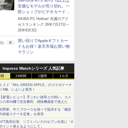
GeForce RTX 5070 Ti以上は
安価なモデルが売り切れ。一
部ショップがビデオカードの
購入制限を実施したニュース
AKIBA PC Hotline! 先週のアク
が注目を集める
セスランキング 26年7月27日～
26年8月3日
買い回りでAppleギフトカー
ドもお得！楽天市場お買い物
マラソン
Impress Watchシリーズ 人気記事
時間
24時間
1週間
1カ月
ミスド「Mrs. GREEN APPLE」のコラボドーナ
ツ4種、いよいよ発売！
【家電レビュー】手ごわい雑草との戦い、コメ
リの草刈機で完全勝利 掃除機感覚で使えた
吉野家、牛リブロースを熱々で提供する「極旨
牛鉄板ステーキ定食」を発売
NTT島田社長、ソフトバンクのセブン出資に「d
ポイント使えるようにして」