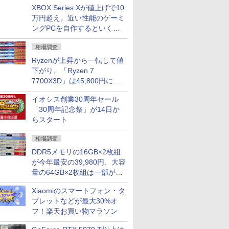
XBOX Series Xが値上げで10
万円超え。近い性能のゲーミ
ングPCを自作するといくら
になる？
相場調査
Ryzenが上昇から一転して値
下がり、「Ryzen 7
7700X3D」は45,800円に急
落し「Ryzen 7 7800X3D」
イオシス創業30周年セール
との価格逆転解消 [8月前半の
「30周年記念祭」が14日か
CPU価格]
らスタート
相場調査
DDR5メモリの16GB×2枚組
が今年最安の39,980円、大容
量の64GB×2枚組は一部が続
騰 [8月前半のメモリ価格]
Xiaomiのスマートフォン・タ
ブレットなどが最大30%オ
フ！楽天お買い物マラソン