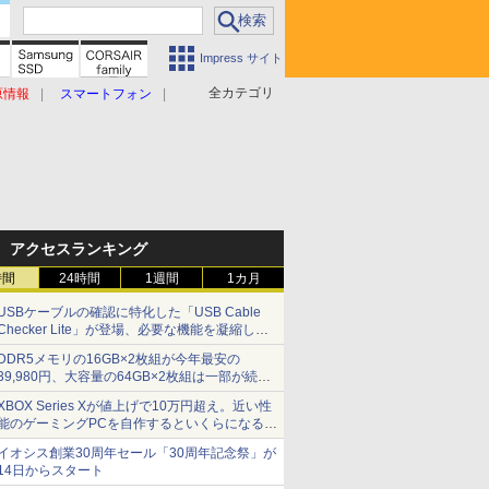
Impress サイト
全カテゴリ
原情報
スマートフォン
アクセスランキング
時間
24時間
1週間
1カ月
USBケーブルの確認に特化した「USB Cable
Checker Lite」が登場、必要な機能を凝縮しコ
ンパクトに 7日発売
DDR5メモリの16GB×2枚組が今年最安の
39,980円、大容量の64GB×2枚組は一部が続騰
[8月前半のメモリ価格]
XBOX Series Xが値上げで10万円超え。近い性
能のゲーミングPCを自作するといくらになる？
【石田賀津男の『酒の肴にPCゲーム』】
イオシス創業30周年セール「30周年記念祭」が
14日からスタート