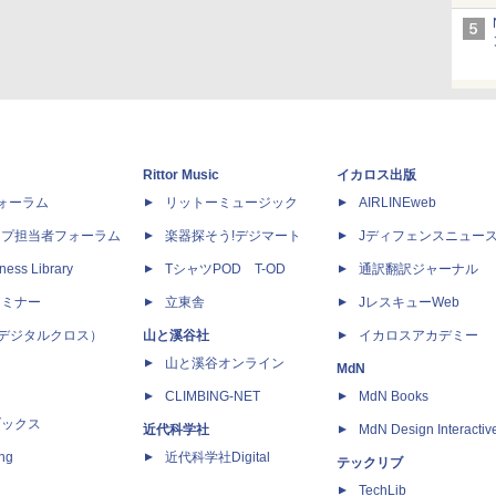
Rittor Music
イカロス出版
dフォーラム
リットーミュージック
AIRLINEweb
ップ担当者フォーラム
楽器探そう!デジマート
Jディフェンスニュー
ness Library
TシャツPOD T-OD
通訳翻訳ジャーナル
セミナー
立東舎
JレスキューWeb
 X（デジタルクロス）
山と溪谷社
イカロスアカデミー
山と溪谷オンライン
MdN
CLIMBING-NET
MdN Books
ブックス
近代科学社
MdN Design Interactiv
ing
近代科学社Digital
テックリブ
TechLib