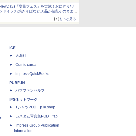
NewDays「増量フェス」を実施！おにぎり/サ
ンドイッチ/焼きそばなど16品が値段そのままで
ボリュームアップ
もっと見る
ICE
天海社
ス
Comic curea
impress QuickBooks
PUBFUN
パブファンセルフ
IPGネットワーク
TシャツPOD pTa.shop
カスタム写真集POD fabli
e
Impress Group Publication
Information