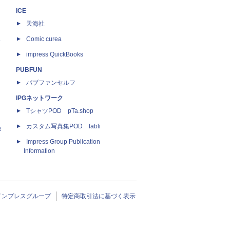
ICE
天海社
ス
Comic curea
impress QuickBooks
PUBFUN
パブファンセルフ
IPGネットワーク
TシャツPOD pTa.shop
カスタム写真集POD fabli
e
Impress Group Publication
Information
インプレスグループ
特定商取引法に基づく表示