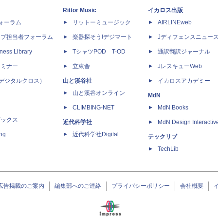
Rittor Music
イカロス出版
dフォーラム
リットーミュージック
AIRLINEweb
ップ担当者フォーラム
楽器探そう!デジマート
Jディフェンスニュー
ness Library
TシャツPOD T-OD
通訳翻訳ジャーナル
セミナー
立東舎
JレスキューWeb
 X（デジタルクロス）
山と溪谷社
イカロスアカデミー
山と溪谷オンライン
MdN
CLIMBING-NET
MdN Books
ブックス
近代科学社
MdN Design Interactiv
ing
近代科学社Digital
テックリブ
TechLib
広告掲載のご案内
編集部へのご連絡
プライバシーポリシー
会社概要