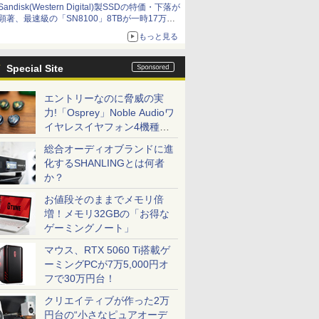
Sandisk(Western Digital)製SSDの特価・下落が
顕著、最速級の「SN8100」8TBが一時17万円
割れ [8月前半のSSD価格]
もっと見る
Special Site
エントリーなのに脅威の実
力!「Osprey」Noble Audioワ
イヤレスイヤフォン4機種を
一気に聴く
総合オーディオブランドに進
化するSHANLINGとは何者
か？
お値段そのままでメモリ倍
増！メモリ32GBの「お得な
ゲーミングノート」
マウス、RTX 5060 Ti搭載ゲ
ーミングPCが7万5,000円オ
フで30万円台！
クリエイティブが作った2万
円台の“小さなピュアオーデ