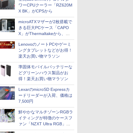
ワーCPUクーラー「RZ620M
X BK」がCPSから
microATXマザーが2枚搭載で
きる巨大PCケース「CAPO
X」がThermaltakeから、カ
ラーは2色
LenovoのノートPCやゲーミ
ングタブレットなどがお得！
楽天お買い物マラソン
準固体モバイルバッテリーな
どグリーンハウス製品がお
得！楽天お買い物マラソン
LexarのmicroSD Expressカ
ードリーダーが入荷、価格は
7,500円
鮮やかなマルチゾーンRGBラ
イティングが特徴のケースフ
ァン「NZXT Ultra RGB」が
発売、計8製品