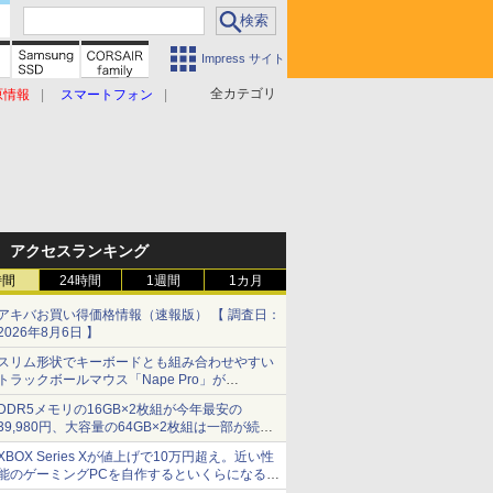
Impress サイト
全カテゴリ
原情報
スマートフォン
アクセスランキング
時間
24時間
1週間
1カ月
アキバお買い得価格情報（速報版） 【 調査日：
2026年8月6日 】
スリム形状でキーボードとも組み合わせやすい
トラックボールマウス「Nape Pro」が
Keychronから
DDR5メモリの16GB×2枚組が今年最安の
39,980円、大容量の64GB×2枚組は一部が続騰
[8月前半のメモリ価格]
XBOX Series Xが値上げで10万円超え。近い性
能のゲーミングPCを自作するといくらになる？
【石田賀津男の『酒の肴にPCゲーム』】