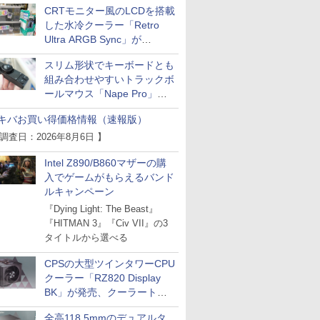
CRTモニター風のLCDを搭載
した水冷クーラー「Retro
Ultra ARGB Sync」が
Thermaltakeから
スリム形状でキーボードとも
組み合わせやすいトラックボ
ールマウス「Nape Pro」が
Keychronから
キバお買い得価格情報（速報版）
 調査日：2026年8月6日 】
Intel Z890/B860マザーの購
入でゲームがもらえるバンド
ルキャンペーン
『Dying Light: The Beast』
『HITMAN 3』『Civ VII』の3
タイトルから選べる
CPSの大型ツインタワーCPU
クーラー「RZ820 Display
BK」が発売、クーラートッ
プに5インチ液晶搭載
全高118.5mmのデュアルタ