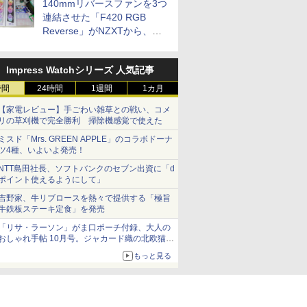
140mmリバースファンを3つ
連結させた「F420 RGB
Reverse」がNZXTから、単
一フレーム採用
Impress Watchシリーズ 人気記事
時間
24時間
1週間
1カ月
【家電レビュー】手ごわい雑草との戦い、コメ
リの草刈機で完全勝利 掃除機感覚で使えた
ミスド「Mrs. GREEN APPLE」のコラボドーナ
ツ4種、いよいよ発売！
NTT島田社長、ソフトバンクのセブン出資に「d
ポイント使えるようにして」
吉野家、牛リブロースを熱々で提供する「極旨
牛鉄板ステーキ定食」を発売
「リサ・ラーソン」がま口ポーチ付録、大人の
おしゃれ手帖 10月号。ジャカード織の北欧猫デ
ザイン
もっと見る