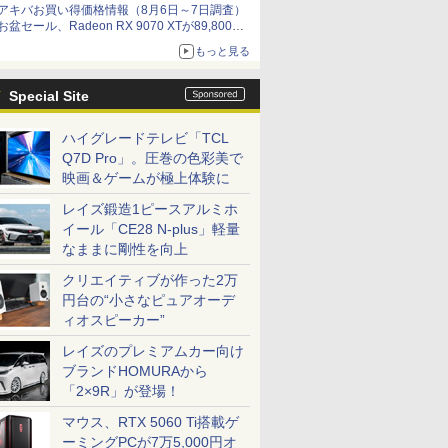
アキバお買い得価格情報（8月6日～7日調査）
お盆セール、Radeon RX 9070 XTが89,800
円、水平周波数24.8kHz対応の17型モニターが
もっと見る
9,801円、暑さ指数連動セール ほか
Special Site
ハイグレードテレビ「TCL
Q7D Pro」。圧巻の色彩美で
映画＆ゲームが極上体験に
レイズ鍛造1ピースアルミホ
イール「CE28 N-plus」軽量
なままに剛性を向上
クリエイティブが作った2万
円台の“小さなピュアオーデ
ィオスピーカー”
レイズのプレミアムカー向け
ブランドHOMURAから
「2×9R」が登場！
マウス、RTX 5060 Ti搭載ゲ
ーミングPCが7万5,000円オ