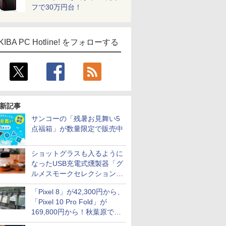
フで30万円台！
KIBA PC Hotline! をフォローする
新記事
サンコーの「残暑お見舞い5
点福箱」が数量限定で販売中
ショットグラスも入るように
なったUSB充電式燻製器「グ
ルメスモークセレクション
2」がサンコーから
「Pixel 8」が42,300円から、
「Pixel 10 Pro Fold」が
169,800円から！秋葉原で中
古のPixelシリーズがお買い得