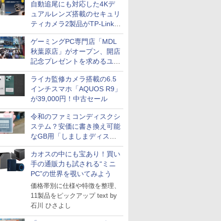
自動追尾にも対応した4Kデ
ュアルレンズ搭載のセキュリ
ティカメラ2製品がTP-Linkか
ら
ゲーミングPC専門店「MDL
秋葉原店」がオープン、開店
記念プレゼントを求めるユー
ザーが押し寄せ長蛇の列に
ライカ監修カメラ搭載の6.5
インチスマホ「AQUOS R9」
が39,000円！中古セール
令和のファミコンディスクシ
ステム？安価に書き換え可能
なGB用「しましまディスク
システム」
カオスの中にも宝あり！買い
手の通販力も試される“ミニ
PC”の世界を覗いてみよう
価格帯別に仕様や特徴を整理、
11製品をピックアップ text by
石川 ひさよし