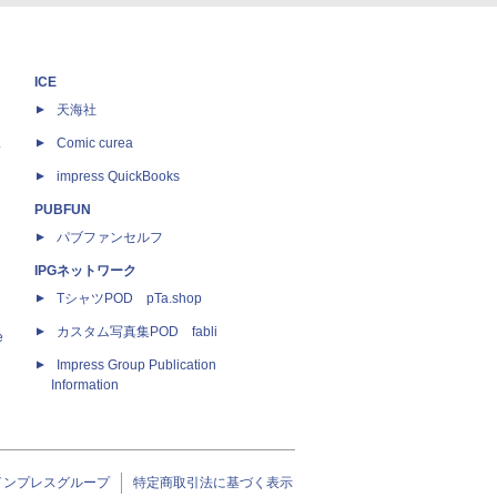
ICE
天海社
ス
Comic curea
impress QuickBooks
PUBFUN
パブファンセルフ
IPGネットワーク
TシャツPOD pTa.shop
カスタム写真集POD fabli
e
Impress Group Publication
Information
インプレスグループ
特定商取引法に基づく表示