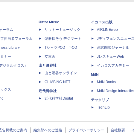
Rittor Music
イカロス出版
dフォーラム
リットーミュージック
AIRLINEweb
ップ担当者フォーラム
楽器探そう!デジマート
Jディフェンスニュー
ness Library
TシャツPOD T-OD
通訳翻訳ジャーナル
セミナー
立東舎
JレスキューWeb
 X（デジタルクロス）
山と溪谷社
イカロスアカデミー
山と溪谷オンライン
MdN
CLIMBING-NET
MdN Books
ブックス
近代科学社
MdN Design Interactiv
ing
近代科学社Digital
テックリブ
TechLib
広告掲載のご案内
編集部へのご連絡
プライバシーポリシー
会社概要