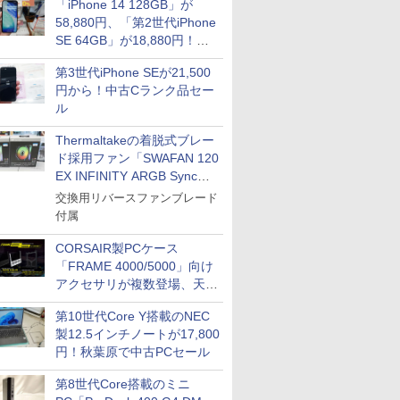
「iPhone 14 128GB」が
58,880円、「第2世代iPhone
SE 64GB」が18,880円！中
古Bランク品セール
第3世代iPhone SEが21,500
円から！中古Cランク品セー
ル
Thermaltakeの着脱式ブレー
ド採用ファン「SWAFAN 120
EX INFINITY ARGB Sync」
に単品パッケージ
交換用リバースファンブレード
付属
CORSAIR製PCケース
「FRAME 4000/5000」向け
アクセサリが複数登場、天然
木製パネルや背面コネクタ対
第10世代Core Y搭載のNEC
応トレイなど
製12.5インチノートが17,800
円！秋葉原で中古PCセール
第8世代Core搭載のミニ