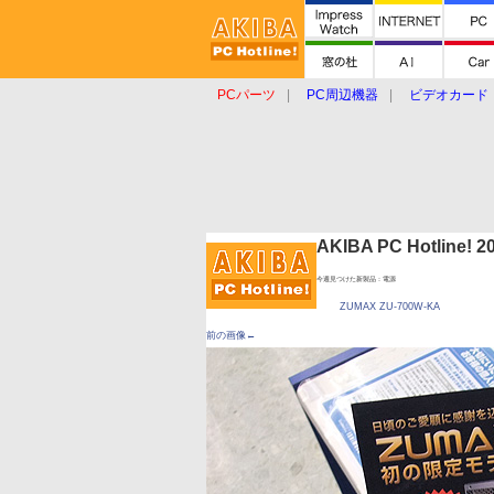
PCパーツ
PC周辺機器
ビデオカード
タブレット
おもしろグッズ
ショップ
AKIBA PC Hotline!
今週見つけた新製品：電源
ZUMAX ZU-700W-KA
前の画像←