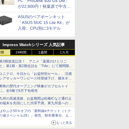
PC「ProDesk 400 G4 DM」
が22,800円！秋葉原で中古
PCセール
ASUSのベアボーンキット
「ASUS NUC 15 Lite Kit」が
入荷、CPU別に3モデル
Impress Watchシリーズ 人気記事
時間
24時間
1週間
1カ月
第3期放送記念！ アニメ「薬屋のひとりご
と」第1期・第2期全話を「TVer」にて期間限定
で順次無料配信開始
ユニクロ、今日から「お盆特別セール」。涼感
シアサッカーワンピース待望値下げ、撥水ギア
ショーツは1990円に
東映の歴代オープニング映像がカプセルトイ
に。全5種で8月下旬発売
九州の高速道路、お盆期間は松橋ICなど通行止
め端末を先頭にした渋滞予測。東九州道への迂
回は料金調整を実施
はやぶさ50％オフの「新幹線eチケット（トク
だ値スペシャル28）」発売。秋冬乗車分、えき
ねっと限定
もっと見る