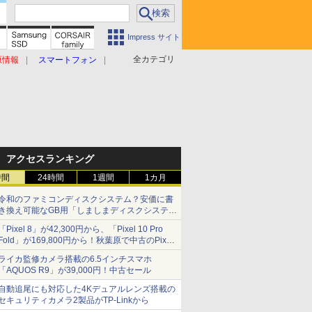
Impress サイト
全カテゴリ
原情報
スマートフォン
アクセスランキング
時間
24時間
1週間
1カ月
令和のファミコンディスクシステム？安価に書
き換え可能なGB用「しましまディスクシステ
ム」
「Pixel 8」が42,300円から、「Pixel 10 Pro
Fold」が169,800円から！秋葉原で中古のPixel
シリーズがお買い得
ライカ監修カメラ搭載の6.5インチスマホ
「AQUOS R9」が39,000円！中古セール
自動追尾にも対応した4Kデュアルレンズ搭載の
セキュリティカメラ2製品がTP-Linkから