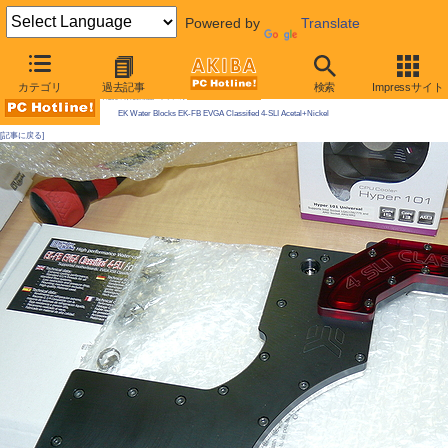
Powered by
Translate
AKIBA PC Hotline! 2009年12月19日号
カテゴリ
過去記事
検索
Impressサイト
今週見つけた新製品：ファン/冷却関連製品
EK Water Blocks EK-FB EVGA Classified 4-SLI Acetal+Nickel
[記事に戻る]