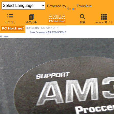
Powered by
Translate
AKIBA PC Hotline! 2009年12月19日号
カテゴリ
過去記事
検索
Impressサイト
AMD 785G搭載のMini-ITXマザーが発売に
今週見つけた新製品：Socket AM2マザーボード
J＆W Technology MINIX 785G-SP128MB
前の画像←