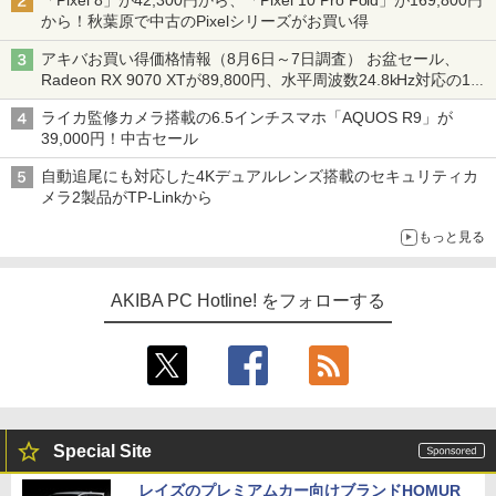
「Pixel 8」が42,300円から、「Pixel 10 Pro Fold」が169,800円
から！秋葉原で中古のPixelシリーズがお買い得
アキバお買い得価格情報（8月6日～7日調査） お盆セール、
Radeon RX 9070 XTが89,800円、水平周波数24.8kHz対応の17
型モニターが9,801円、暑さ指数連動セール ほか
ライカ監修カメラ搭載の6.5インチスマホ「AQUOS R9」が
39,000円！中古セール
自動追尾にも対応した4Kデュアルレンズ搭載のセキュリティカ
メラ2製品がTP-Linkから
もっと見る
AKIBA PC Hotline! をフォローする
Special Site
レイズのプレミアムカー向けブランドHOMUR