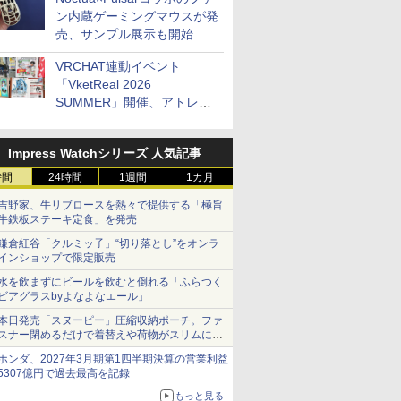
ン内蔵ゲーミングマウスが発
売、サンプル展示も開始
VRCHAT連動イベント
「VketReal 2026
SUMMER」開催、アトレ秋
葉原で「アイドルマスター」
コラボ、マイクラ/ROBLOX
Impress Watchシリーズ 人気記事
の「プログラミング体験会」
がソフマップで開催など～
時間
24時間
1週間
1カ月
最近の秋葉原 イベント/ポッ
吉野家、牛リブロースを熱々で提供する「極旨
プストア編～
牛鉄板ステーキ定食」を発売
鎌倉紅谷「クルミッ子」“切り落とし”をオンラ
インショップで限定販売
水を飲まずにビールを飲むと倒れる「ふらつく
ビアグラスbyよなよなエール」
本日発売「スヌーピー」圧縮収納ポーチ。ファ
スナー閉めるだけで着替えや荷物がスリムにま
とまる
ホンダ、2027年3月期第1四半期決算の営業利益
5307億円で過去最高を記録
もっと見る