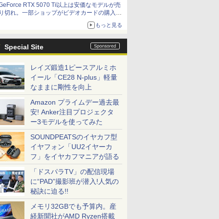
GeForce RTX 5070 Ti以上は安価なモデルが売
価格]
り切れ。一部ショップがビデオカードの購入制
限を実施したニュースが注目を集める AKIBA
もっと見る
PC Hotline! 先週のアクセスランキング 26年7月
27日～26年8月3日
Special Site
レイズ鍛造1ピースアルミホ
イール「CE28 N-plus」軽量
なままに剛性を向上
Amazon プライムデー過去最
安! Anker注目プロジェクタ
ー3モデルを使ってみた
SOUNDPEATSのイヤカフ型
イヤフォン「UU2イヤーカ
フ」をイヤカフマニアが語る
「ドスパラTV」の配信現場
に“PAD”撮影班が潜入!人気の
秘訣に迫る!!
メモリ32GBでも予算内。産
経新聞社がAMD Ryzen搭載