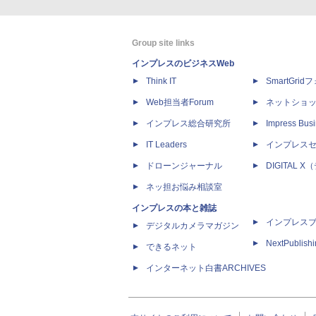
Group site links
インプレスのビジネスWeb
Think IT
SmartGri
Web担当者Forum
ネットショ
インプレス総合研究所
Impress Busi
IT Leaders
インプレス
ドローンジャーナル
DIGITAL
ネッ担お悩み相談室
インプレスの本と雑誌
インプレス
デジタルカメラマガジン
NextPublish
できるネット
インターネット白書ARCHIVES