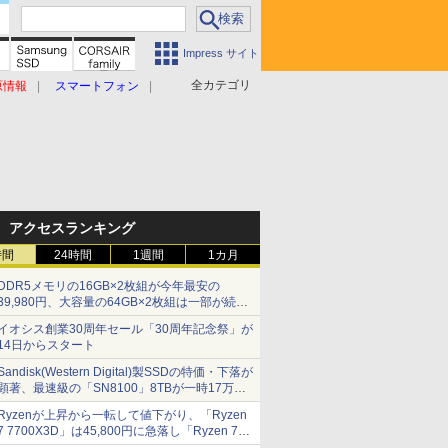
Impress サイト
全カテゴリ
原情報
スマートフォン
アクセスランキング
時間
24時間
1週間
1カ月
DDR5メモリの16GB×2枚組が今年最安の
39,980円、大容量の64GB×2枚組は一部が続騰
[8月前半のメモリ価格]
イオシス創業30周年セール「30周年記念祭」が
14日からスタート
Sandisk(Western Digital)製SSDの特価・下落が
顕著、最速級の「SN8100」8TBが一時17万円
割れ [8月前半のSSD価格]
Ryzenが上昇から一転して値下がり、「Ryzen
7 7700X3D」は45,800円に急落し「Ryzen 7
7800X3D」との価格逆転解消 [8月前半のCPU