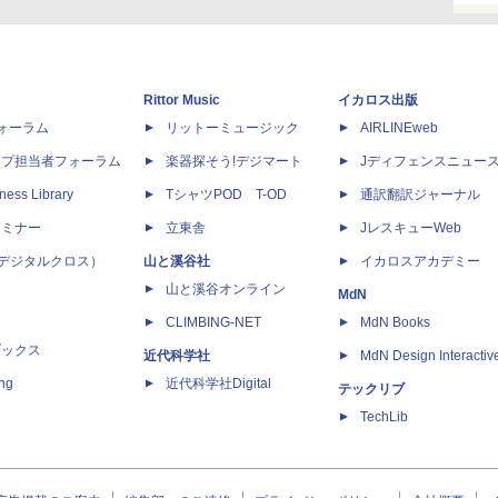
Rittor Music
イカロス出版
dフォーラム
リットーミュージック
AIRLINEweb
ップ担当者フォーラム
楽器探そう!デジマート
Jディフェンスニュー
ness Library
TシャツPOD T-OD
通訳翻訳ジャーナル
セミナー
立東舎
JレスキューWeb
 X（デジタルクロス）
山と溪谷社
イカロスアカデミー
山と溪谷オンライン
MdN
CLIMBING-NET
MdN Books
ブックス
近代科学社
MdN Design Interactiv
ing
近代科学社Digital
テックリブ
TechLib