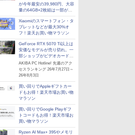
が今年最安の39,980円、大容
量の64GB×2枚組は一部が続
騰 [8月前半のメモリ価格]
Xiaomiのスマートフォン・タ
ブレットなどが最大30%オ
フ！楽天お買い物マラソン
GeForce RTX 5070 Ti以上は
安価なモデルが売り切れ。一
部ショップがビデオカードの
購入制限を実施したニュース
AKIBA PC Hotline! 先週のアク
が注目を集める
セスランキング 26年7月27日～
26年8月3日
買い回りでAppleギフトカー
ドもお得！楽天市場お買い物
マラソン
買い回りでGoogle Playギフ
トコードもお得！楽天市場お
買い物マラソン
Ryzen AI Max+ 395やメモリ