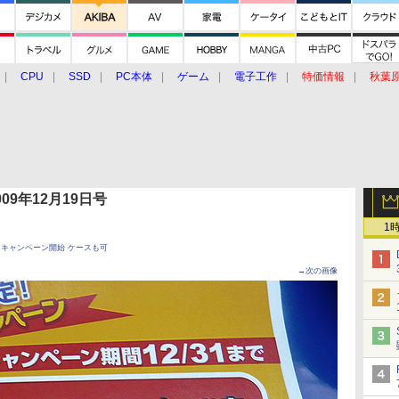
CPU
SSD
PC本体
ゲーム
電子工作
特価情報
秋葉
グルメ
イベント
価格動向
 2009年12月19日号
1
なるキャンペーン開始 ケースも可
→次の画像