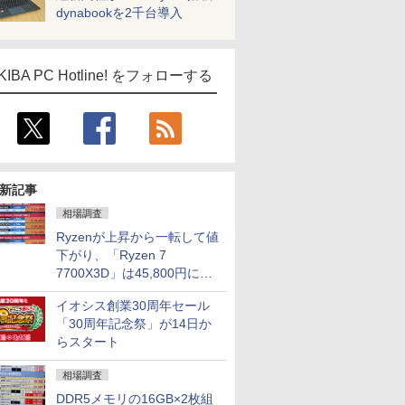
dynabookを2千台導入
KIBA PC Hotline! をフォローする
新記事
相場調査
Ryzenが上昇から一転して値
下がり、「Ryzen 7
7700X3D」は45,800円に急
落し「Ryzen 7 7800X3D」
イオシス創業30周年セール
との価格逆転解消 [8月前半の
「30周年記念祭」が14日か
CPU価格]
らスタート
相場調査
DDR5メモリの16GB×2枚組