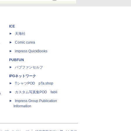
ICE
天海社
ス
Comic curea
impress QuickBooks
PUBFUN
パブファンセルフ
IPGネットワーク
TシャツPOD pTa.shop
カスタム写真集POD fabli
e
Impress Group Publication
Information