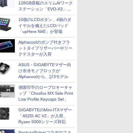
128GB搭載のスリムAIワーク
ステーション「EVO-X3」が
GMKtecから
10個のLCDボタン、4個のダ
イヤルを備えたLCDパッド
「upHere N4E」が登場
Alphacoolのポンプ付きフラ
ットタイプリザーバーやリー
クテスターが入荷
ASUS・GIGABYTEマザー向
け水冷モノブロックが
Alphacoolから、計3モデル
側面印字のロープロキーキャ
ップ「Chosfox MX Side Print
Low Profile Keycaps Set」
GIGABYTEのMini-ITXマザー
「A520I AC V2」が入荷、
Ryzen 5000シリーズ対応
Noctua×Pulsarコラボのファ