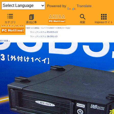
Powered by
Translate
AKIBA PC Hotline! 2009年12月19日号
カテゴリ
過去記事
検索
Impressサイト
USB 3.0の外付けケースがラトックからも発売に
今週見つけた新製品：リムーバブルHDDケース/外付けケースほか
ラトックシステム RS-EC5-U3
ラトックシステム SA-DK1-U3
前の画像←