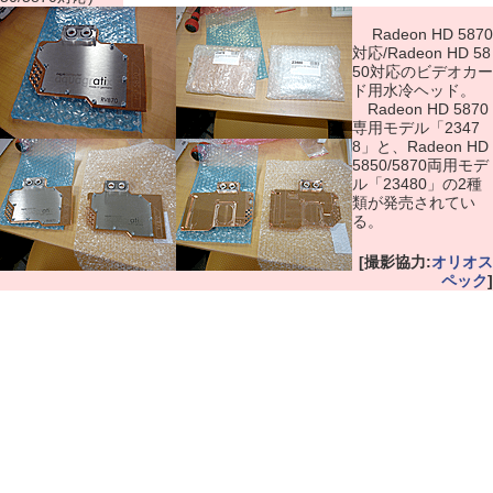
Radeon HD 5870
対応/Radeon HD 58
50対応のビデオカー
ド用水冷ヘッド。
Radeon HD 5870
専用モデル「2347
8」と、Radeon HD
5850/5870両用モデ
ル「23480」の2種
類が発売されてい
る。
[撮影協力:
オリオス
ペック
]