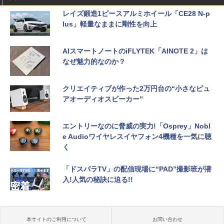
レイズ鍛造1ピースアルミホイール「CE28 N-p
lus」軽量なままに剛性を向上
AIスマートノートのiFLYTEK「AINOTE 2」は
なぜ魅力的なのか？
クリエイティブが作った2万円台の“小さなピュ
アオーディオスピーカー”
エントリーなのに脅威の実力!「Osprey」Nobl
e Audioワイヤレスイヤフォン4機種を一気に聴
く
「ドスパラTV」の配信現場に“PAD”撮影班が潜
入!人気の秘訣に迫る!!
本サイトのご利用について
お問い合わせ