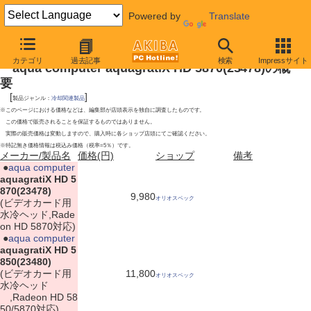
Powered by
Translate
2009年12月19日号
カテゴリ
過去記事
検索
Impressサイト
aqua computer aquagratiX HD 5870(23478)の概
要
[
]
製品ジャンル：
冷却関連製品
※このページにおける価格などは、編集部が店頭表示を独自に調査したものです。
この価格で販売されることを保証するものではありません。
実際の販売価格は変動しますので、購入時に各ショップ店頭にてご確認ください。
※特記無き価格情報は税込み価格（税率=5％）です。
メーカー/製品名
価格(円)
ショップ
備考
|
●
aqua computer
aquagratiX HD 5
870(23478)
9,980
オリオスペック
(ビデオカード用
水冷ヘッド,Rade
on HD 5870対応)
|
●
aqua computer
aquagratiX HD 5
850(23480)
(ビデオカード用
11,800
オリオスペック
水冷ヘッド
,Radeon HD 58
50/5870対応)