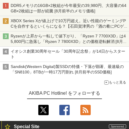
DDR5メモリの16GB×2枚組が今年最安の39,980円、大容量の64
GB×2枚組は一部が続騰 [8月前半のメモリ価格]
XBOX Series Xが値上げで10万円超え。近い性能のゲーミングP
Cを自作するといくらになる？【石田賀津男の『酒の肴にPCゲ
ーム』】
Ryzenが上昇から一転して値下がり、「Ryzen 7 7700X3D」は4
5,800円に急落し「Ryzen 7 7800X3D」との価格逆転解消 [8月前
半のCPU価格]
イオシス創業30周年セール「30周年記念祭」が14日からスター
ト
Sandisk(Western Digital)製SSDの特価・下落が顕著、最速級の
「SN8100」8TBが一時17万円割れ [8月前半のSSD価格]
もっと見る
AKIBA PC Hotline! をフォローする
Special Site