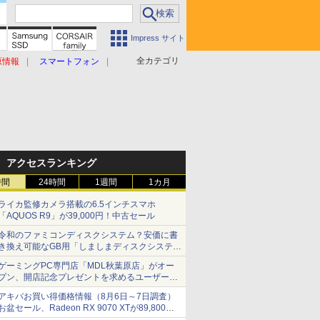
Impress サイト
全カテゴリ
原情報
スマートフォン
アクセスランキング
時間
24時間
1週間
1カ月
ライカ監修カメラ搭載の6.5インチスマホ
「AQUOS R9」が39,000円！中古セール
令和のファミコンディスクシステム？安価に書
き換え可能なGB用「しましまディスクシステ
ム」
ゲーミングPC専門店「MDL秋葉原店」がオー
プン、開店記念プレゼントを求めるユーザーが
押し寄せ長蛇の列に
アキバお買い得価格情報（8月6日～7日調査）
お盆セール、Radeon RX 9070 XTが89,800
円、水平周波数24.8kHz対応の17型モニターが