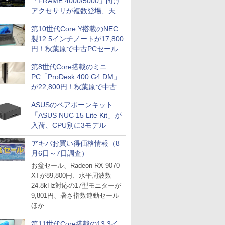
「FRAME 4000/5000」向け
アクセサリが複数登場、天然
木製パネルや背面コネクタ対
第10世代Core Y搭載のNEC
応トレイなど
製12.5インチノートが17,800
円！秋葉原で中古PCセール
第8世代Core搭載のミニ
PC「ProDesk 400 G4 DM」
が22,800円！秋葉原で中古
PCセール
ASUSのベアボーンキット
「ASUS NUC 15 Lite Kit」が
入荷、CPU別に3モデル
アキバお買い得価格情報（8
月6日～7日調査）
お盆セール、Radeon RX 9070
XTが89,800円、水平周波数
24.8kHz対応の17型モニターが
9,801円、暑さ指数連動セール
ほか
第11世代Core搭載の13.3イ