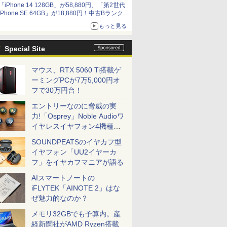
「iPhone 14 128GB」が58,880円、「第2世代
9,801円、暑さ指数連動セール ほか
iPhone SE 64GB」が18,880円！中古Bランク品
セール
もっと見る
Special Site
マウス、RTX 5060 Ti搭載ゲ
ーミングPCが7万5,000円オ
フで30万円台！
エントリーなのに脅威の実
力!「Osprey」Noble Audioワ
イヤレスイヤフォン4機種を
一気に聴く
SOUNDPEATSのイヤカフ型
イヤフォン「UU2イヤーカ
フ」をイヤカフマニアが語る
AIスマートノートの
iFLYTEK「AINOTE 2」はな
ぜ魅力的なのか？
メモリ32GBでも予算内。産
経新聞社がAMD Ryzen搭載