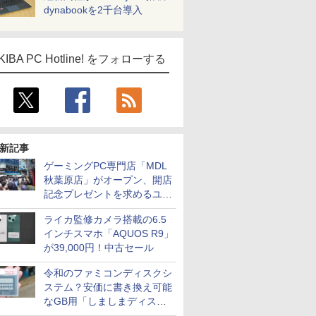
dynabookを2千台導入
KIBA PC Hotline! をフォローする
ICE
新記事
天海社
ゲーミングPC専門店「MDL
ス
Comic curea
秋葉原店」がオープン、開店
impress QuickBooks
記念プレゼントを求めるユー
ザーが押し寄せ長蛇の列に
PUBFUN
ライカ監修カメラ搭載の6.5
パブファンセルフ
インチスマホ「AQUOS R9」
が39,000円！中古セール
IPGネットワーク
TシャツPOD pTa.shop
令和のファミコンディスクシ
ステム？安価に書き換え可能
カスタム写真集POD fabli
ve
なGB用「しましまディスク
Impress Group Publication Informa
システム」