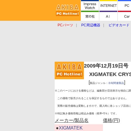
PCパーツ
PC周辺機器
ビデオカード
タブレット
おもしろグッズ
ショップ
2009年12月19日号
XIGMATEK CRYST
[
]
製品ジャンル：
冷却関連製品
※このページにおける価格などは、編集部が店頭表示を独自に調
この価格で販売されることを保証するものではありません。
実際の販売価格は変動しますので、購入時に各ショップ店頭に
※特記無き価格情報は税込み価格（税率=5％）です。
メーカー/製品名
価格(円)
|
●
XIGMATEK