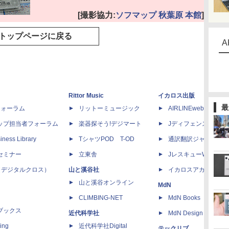
[撮影協力:
ソフマップ 秋葉原 本館
]
トップページに戻る
A
Rittor Music
イカロス出版
最
dフォーラム
リットーミュージック
AIRLINEweb
ップ担当者フォーラム
楽器探そう!デジマート
Jディフェンスニュー
iness Library
TシャツPOD T-OD
通訳翻訳ジャーナル
セミナー
立東舎
JレスキューWeb
 X（デジタルクロス）
山と溪谷社
イカロスアカデミー
山と溪谷オンライン
MdN
CLIMBING-NET
MdN Books
ブックス
近代科学社
MdN Design Interacti
ing
近代科学社Digital
テックリブ