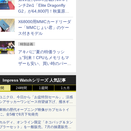
ンチ2in1「Elite Dragonfly
G2」が64,800円！秋葉原で
中古PCセール
X68000用MMCカードリーダ
ー「MMCじょい君」のケー
ス付きモデル
特別企画
アキバに“夏の特価ラッシ
ュ”到来！CPUもメモリもマ
ザーも安い、買い時のパーツ
は？【8月7日(金)22時配信】
Impress Watchシリーズ 人気記事
時間
24時間
1週間
1カ月
ユニクロ、今日から「お盆特別セール」。涼感
シアサッカーワンピース待望値下げ、撥水ギア
ショーツは1990円に
東映の歴代オープニング映像がカプセルトイ
に。全5種で8月下旬発売
カルディ、オンライン限定「ネコバッグ＆タン
ブラーセット」を一般販売。7月の抽選販売の