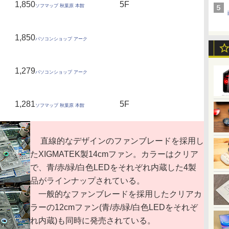
1,850
5F
ソフマップ 秋葉原 本館
1,850
パソコンショップ アーク
1,279
パソコンショップ アーク
1,281
5F
ソフマップ 秋葉原 本館
直線的なデザインのファンブレードを採用し
たXIGMATEK製14cmファン。カラーはクリア
で、青/赤/緑/白色LEDをそれぞれ内蔵した4製
品がラインナップされている。
一般的なファンブレードを採用したクリアカ
ラーの12cmファン(青/赤/緑/白色LEDをそれぞ
れ内蔵)も同時に発売されている。