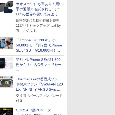
tion
カオスの中にも宝あり！買い
手の通販力も試される“ミニ
PC”の世界を覗いてみよう
価格帯別に仕様や特徴を整理、
11製品をピックアップ text by
石川 ひさよし
「iPhone 14 128GB」が
58,880円、「第2世代iPhone
SE 64GB」が18,880円！中
古Bランク品セール
第3世代iPhone SEが21,500
円から！中古Cランク品セー
ル
Thermaltakeの着脱式ブレー
ド採用ファン「SWAFAN 120
EX INFINITY ARGB Sync」
に単品パッケージ
交換用リバースファンブレード
付属
CORSAIR製PCケース