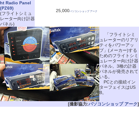
ht Radio Panel
(PZ69)
25,000
パソコンショップ アーク
(フライトシミュ
レーター向け計器
パネル)
「フライトシミ
ュレーターのリアリ
ティをパワーアッ
プ」(メーカー)する
ためのフライトシミ
ュレーター向け計器
パネル。3種の計器
パネルが発売されて
いる。
PCとの接続イン
ターフェイスはUS
B。
[撮影協力:
パソコンショップ アーク
]