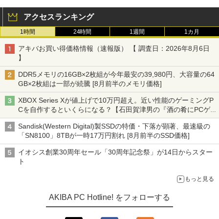
アクセスランキング
1時間
24時間
1週間
1カ月
アキバお買い得価格情報（速報版） 【 調査日：2026年8月6日
】
DDR5メモリの16GB×2枚組が今年最安の39,980円、大容量の64
GB×2枚組は一部が続騰 [8月前半のメモリ価格]
XBOX Series Xが値上げで10万円超え。近い性能のゲーミングP
Cを自作するといくらになる？【石田賀津男の『酒の肴にPCゲ
ーム』】
Sandisk(Western Digital)製SSDの特価・下落が顕著、最速級の
「SN8100」8TBが一時17万円割れ [8月前半のSSD価格]
イオシス創業30周年セール「30周年記念祭」が14日からスター
ト
もっと見る
AKIBA PC Hotline! をフォローする