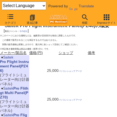
Powered by
Translate
2009年12月19日号
カテゴリ
過去記事
検索
Impressサイト
Saitek Pro Flight Instrument Panel(PZ46)の概要
[
]
製品ジャンル：
そのほか
※このページにおける価格などは、編集部が店頭表示を独自に調査したものです。
この価格で販売されることを保証するものではありません。
実際の販売価格は変動しますので、購入時に各ショップ店頭にてご確認ください。
※特記無き価格情報は税込み価格（税率=5％）です。
メーカー/製品名
価格(円)
ショップ
備考
|
●
Saitek
Pro Flight Instru
ment Panel(PZ4
6)
25,000
パソコンショップ アーク
(フライトシミュ
レーター向け計器
パネル)
|
●
Saitek
Pro Flith
gt Multi Panel(P
Z70)
25,000
パソコンショップ アーク
(フライトシミュ
レーター向け計器
パネル)
|
●
Saitek
Pro Flig