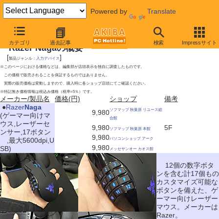
Powered by
Translate
2009年12月19日号
カテゴリ
過去記事
検索
Impressサイト
Razer Nagaの概要
[
]
製品ジャンル：
入力デバイス
※このページにおける価格などは、編集部が店頭表示を独自に調査したものです。
この価格で販売されることを保証するものではありません。
実際の販売価格は変動しますので、購入時に各ショップ店頭にてご確認ください。
※特記無き価格情報は税込み価格（税率=5％）です。
メーカー/製品名
価格(円)
ショップ
備考
|
●
Razer
Naga
ソフマップ 秋葉原 リユース総
9,980
(ゲーマー向けマ
合館
ウス,レーザーセ
9,980
5F
ソフマップ 秋葉原 本館
ンサー,17ボタン
9,980
,最大5600dpi,U
パソコンショップ アーク
9,980
SB)
メッセサンオー カオス館
12個の数字ボタ
ンを含む計17個もの
カスタマイズ可能な
ボタンを備えた、ゲ
ーマー向けレーザー
マウス。メーカーは
Razer。