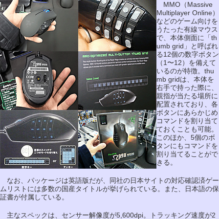
MMO（Massive
Multiplayer Online）
などのゲーム向けを
うたった有線マウス
で、本体側面に「th
umb grid」と呼ばれ
る12個の数字ボタン
（1〜12）を備えて
いるのが特徴。thu
mb gridは、本体を
右手で持った際に、
親指が当たる場所に
配置されており、各
ボタンにあらかじめ
コマンドを割り当て
ておくことも可能。
このほか、5個のボ
タンにもコマンドを
割り当てることがで
きる。
なお、パッケージは英語版だが、同社の日本サイトの対応確認済ゲー
ムリストには多数の国産タイトルが挙げられている。また、日本語の保
証書が付属している。
主なスペックは、センサー解像度が5,600dpi。トラッキング速度が2