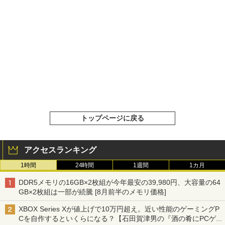
トップページに戻る
アクセスランキング
1時間
24時間
1週間
1カ月
DDR5メモリの16GB×2枚組が今年最安の39,980円、大容量の64
GB×2枚組は一部が続騰 [8月前半のメモリ価格]
XBOX Series Xが値上げで10万円超え。近い性能のゲーミングP
Cを自作するといくらになる？【石田賀津男の『酒の肴にPCゲ