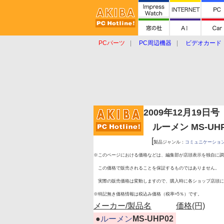
PCパーツ
PC周辺機器
ビデオカード
タブレット
おもしろグッズ
ショップ
2009年12月19日号
ルーメン MS-UH
[
製品ジャンル：
コミュニケーショ
※このページにおける価格などは、編集部が店頭表示を独自に調
この価格で販売されることを保証するものではありません。
実際の販売価格は変動しますので、購入時に各ショップ店頭に
※特記無き価格情報は税込み価格（税率=5％）です。
メーカー/製品名
価格(円)
|
●
ルーメン
MS-UHP02