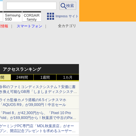
Impress サイト
全カテゴリ
原情報
スマートフォン
アクセスランキング
時間
24時間
1週間
1カ月
令和のファミコンディスクシステム？安価に書
き換え可能なGB用「しましまディスクシステ
ム」
ライカ監修カメラ搭載の6.5インチスマホ
「AQUOS R9」が39,000円！中古セール
「Pixel 8」が42,300円から、「Pixel 10 Pro
Fold」が169,800円から！秋葉原で中古のPixel
シリーズがお買い得
ゲーミングPC専門店「MDL秋葉原店」がオー
プン、開店記念プレゼントを求めるユーザーが
押し寄せ長蛇の列に