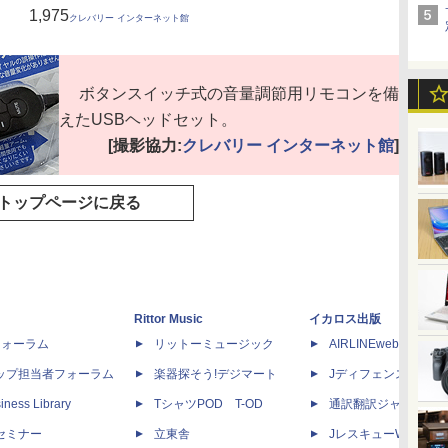
1,975
クレバリー インターネット館
ボタンスイッチ式の音量調節用リモコンを備
えたUSBヘッドセット。
[撮影協力:
クレバリー インターネット館
]
トップページに戻る
Rittor Music
イカロス出版
dフォーラム
リットーミュージック
AIRLINEweb
ップ担当者フォーラム
楽器探そう!デジマート
Jディフェンスニュー
iness Library
TシャツPOD T-OD
通訳翻訳ジャーナル
セミナー
立東舎
JレスキューWeb