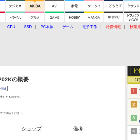
CPU
SSD
PC本体
ゲーム
電子工作
特価情報
秋葉
グルメ
イベント
価格動向
P02Kの概要
1
]
ン関連
査したものです。
てご確認ください。
ショップ
備考