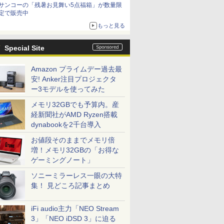
サンコーの「残暑お見舞い5点福箱」が数量限
定で販売中
もっと見る
Special Site
Amazon プライムデー過去最
安! Anker注目プロジェクタ
ー3モデルを使ってみた
メモリ32GBでも予算内。産
経新聞社がAMD Ryzen搭載
dynabookを2千台導入
お値段そのままでメモリ倍
増！メモリ32GBの「お得な
ICE
ゲーミングノート」
天海社
ソニーミラーレス一眼の大特
集！ 見どころ記事まとめ
ス
Comic curea
impress QuickBooks
iFi audio主力「NEO Stream
PUBFUN
3」「NEO iDSD 3」に迫る