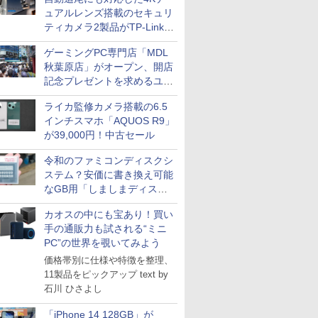
ュアルレンズ搭載のセキュリ
ティカメラ2製品がTP-Linkか
ら
ゲーミングPC専門店「MDL
秋葉原店」がオープン、開店
記念プレゼントを求めるユー
ザーが押し寄せ長蛇の列に
ライカ監修カメラ搭載の6.5
インチスマホ「AQUOS R9」
が39,000円！中古セール
令和のファミコンディスクシ
ステム？安価に書き換え可能
なGB用「しましまディスク
システム」
カオスの中にも宝あり！買い
手の通販力も試される“ミニ
PC”の世界を覗いてみよう
価格帯別に仕様や特徴を整理、
11製品をピックアップ text by
石川 ひさよし
「iPhone 14 128GB」が