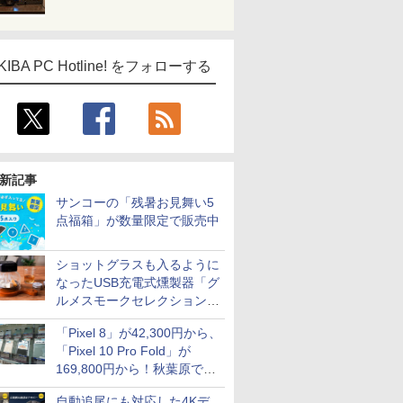
パブファンセルフ
IPGネットワーク
TシャツPOD pTa.shop
KIBA PC Hotline! をフォローする
カスタム写真集POD fabli
ve
Impress Group Publication Informa
tion
新記事
サンコーの「残暑お見舞い5
点福箱」が数量限定で販売中
ショットグラスも入るように
なったUSB充電式燻製器「グ
ルメスモークセレクション
2」がサンコーから
「Pixel 8」が42,300円から、
「Pixel 10 Pro Fold」が
169,800円から！秋葉原で中
古のPixelシリーズがお買い得
自動追尾にも対応した4Kデ