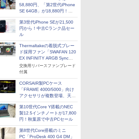
58,880円、「第2世代iPhone
SE 64GB」が18,880円！中
古Bランク品セール
第3世代iPhone SEが21,500
円から！中古Cランク品セー
ル
Thermaltakeの着脱式ブレー
ド採用ファン「SWAFAN 120
EX INFINITY ARGB Sync」
に単品パッケージ
交換用リバースファンブレード
付属
CORSAIR製PCケース
「FRAME 4000/5000」向け
アクセサリが複数登場、天然
木製パネルや背面コネクタ対
第10世代Core Y搭載のNEC
応トレイなど
製12.5インチノートが17,800
円！秋葉原で中古PCセール
第8世代Core搭載のミニ
PC「ProDesk 400 G4 DM」