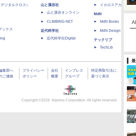
 X（デジタルクロス）
山と溪谷社
イカロスアカデミー
山と溪谷オンライン
MdN
CLIMBING-NET
MdN Books
A
ブックス
近代科学社
MdN Design Interacti
ing
近代科学社Digital
テックリブ
TechLib
最
編集部へ
プライバシー
会社
インプレス
特定商取引法に
のご連絡
ポリシー
概要
グループ
基づく表示
Copyright ©
2026
Impress Corporation. All rights reserved.